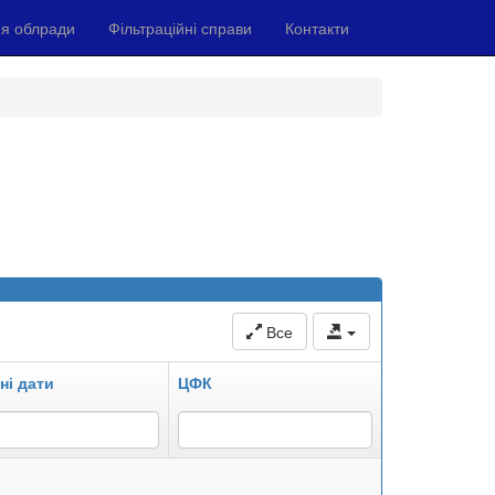
я облради
Фільтраційні справи
Контакти
Все
ні дати
ЦФК