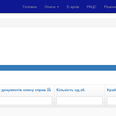
Головна
Описи
Е-архів
РАЦС
Рішенн
у документів опису справ
Кількість од.зб.
Край