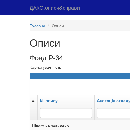
ДАКО.описи&справи
Головна
Описи
Описи
Фонд Р-34
Користувач Гість
#
№ опису
Анотація склад
Нічого не знайдено.