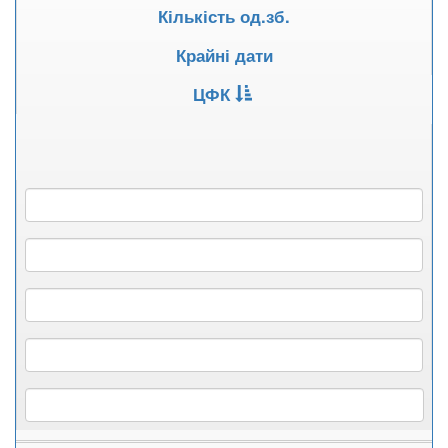
Кількість од.зб.
Крайні дати
ЦФК