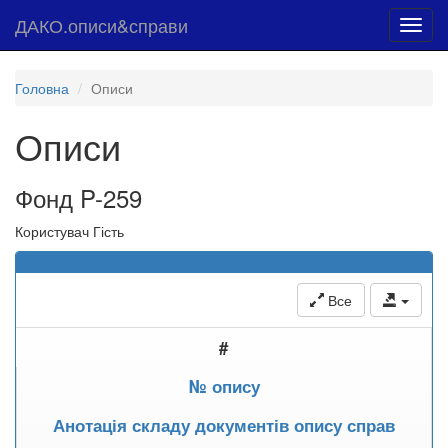
ДАКО.описи&справи
Toggl
navig
Головна
Описи
Описи
Фонд P-259
Користувач Гість
Все
#
№ опису
Анотація складу документів опису справ