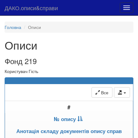
ДАКО.описи&справи
Toggl
navig
Головна
Описи
Описи
Фонд 219
Користувач Гість
Все
#
№ опису
Анотація складу документів опису справ