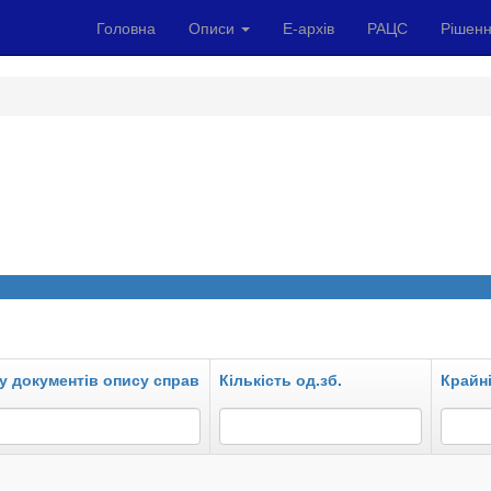
Головна
Описи
Е-архів
РАЦС
Рішенн
у документів опису справ
Кількість од.зб.
Крайні