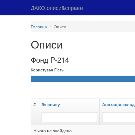
ДАКО.описи&справи
Головна
Описи
Описи
Фонд P-214
Користувач Гість
#
№ опису
Анотація склад
Нічого не знайдено.