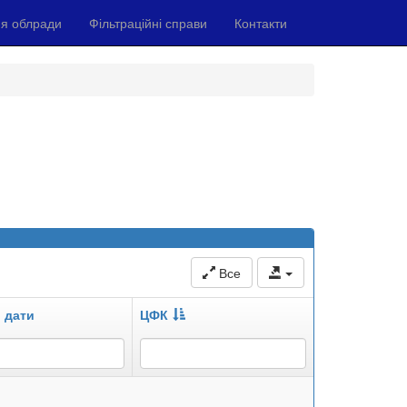
я облради
Фільтраційні справи
Контакти
Все
 дати
ЦФК