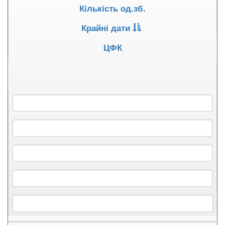
Кількість од.зб.
Крайні дати
ЦФК