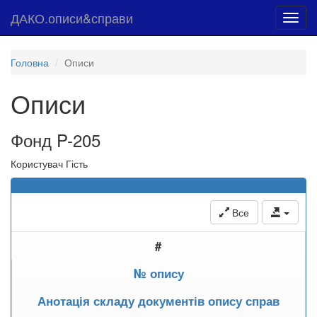
ДАКО.описи&справи
Toggl
navig
Головна
Описи
Описи
Фонд P-205
Користувач Гість
Все
#
№ опису
Анотація складу документів опису справ