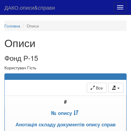
ДАКО.описи&справи
Toggl
navig
Головна
Описи
Описи
Фонд Р-15
Користувач Гість
Все
#
№ опису
Анотація складу документів опису справ