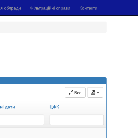
я облради
Фільтраційні справи
Контакти
Все
ні дати
ЦФК