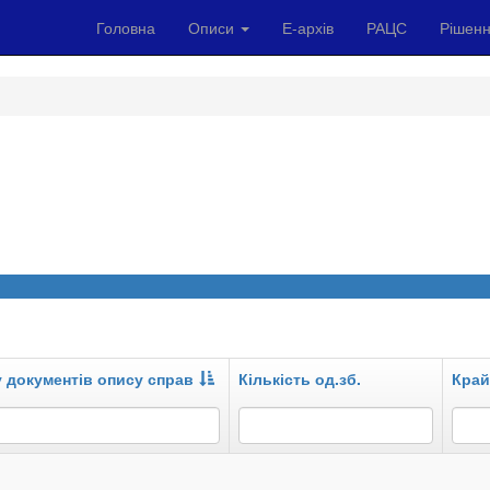
Головна
Описи
Е-архів
РАЦС
Рішенн
у документів опису справ
Кількість од.зб.
Край