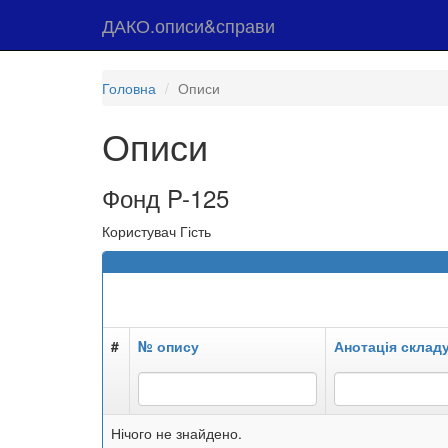
ДАКО.описи&справи
Головна
Описи
Описи
Фонд P-125
Користувач Гість
#
№ опису
Анотація склад
Нічого не знайдено.