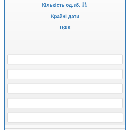
Кількість од.зб.
Крайні дати
ЦФК