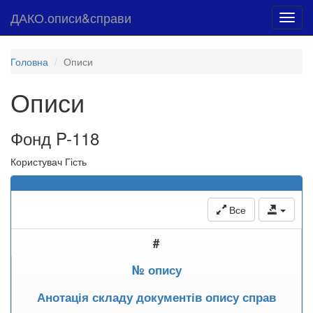
ДАКО.описи&справи
Toggl
navig
Головна
Описи
Описи
Фонд P-118
Користувач Гість
Все
#
№ опису
Анотація складу документів опису справ