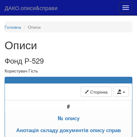
ДАКО.описи&справи
Toggl
navig
Головна
Описи
Описи
Фонд Р-529
Користувач Гість
Сторінка
#
№ опису
Анотація складу документів опису справ