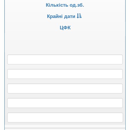
Кількість од.зб.
Крайні дати
ЦФК