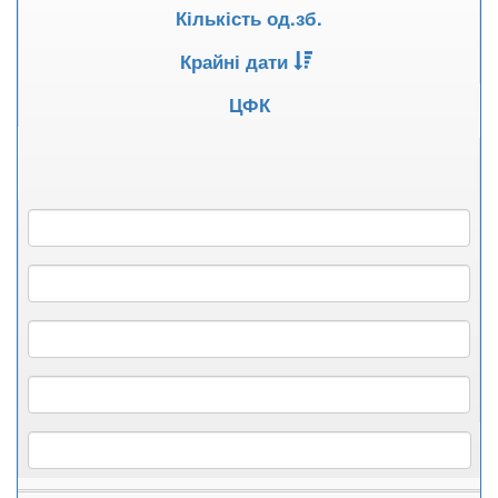
Кількість од.зб.
Крайні дати
ЦФК