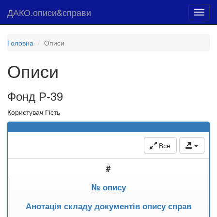
ДАКО.описи&справи
Toggl
navig
Головна
Описи
Описи
Фонд Р-39
Користувач Гість
Все
#
№ опису
Анотація складу документів опису справ