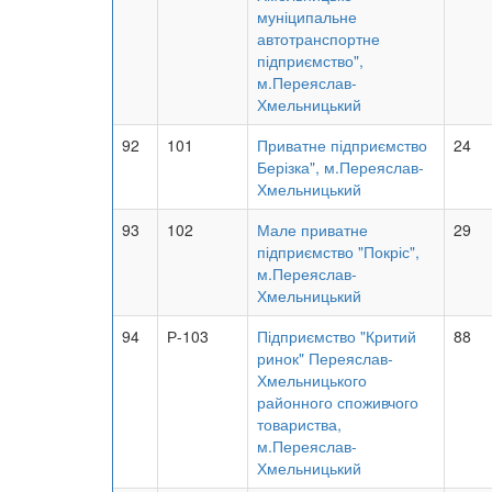
муніципальне
автотранспортне
підприємство",
м.Переяслав-
Хмельницький
92
101
Приватне підприємство
24
Берізка", м.Переяслав-
Хмельницький
93
102
Мале приватне
29
підприємство "Покріс",
м.Переяслав-
Хмельницький
94
Р-103
Підприємство "Критий
88
ринок" Переяслав-
Хмельницького
районного споживчого
товариства,
м.Переяслав-
Хмельницький