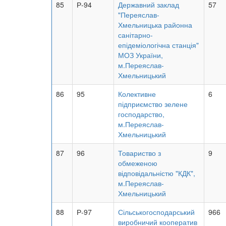
85
Р-94
Державний заклад
57
"Переяслав-
Хмельницька районна
санітарно-
епідеміологічна станція"
МОЗ України,
м.Переяслав-
Хмельницький
86
95
Колективне
6
підприємство зелене
господарство,
м.Переяслав-
Хмельницький
87
96
Товариство з
9
обмеженою
відповідальністю "КДК",
м.Переяслав-
Хмельницький
88
Р-97
Сільськогосподарський
966
виробничий кооператив