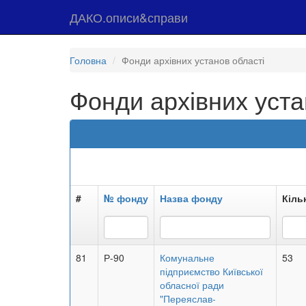
ДАКО.описи&справи
Головна
Фонди архівних установ області
Фонди архівних уста
#
№ фонду
Назва фонду
Кільк
81
Р-90
Комунальне
53
підприємство Київської
обласної ради
"Переяслав-