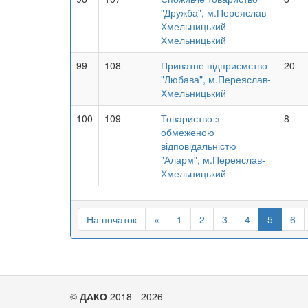
"Дружба", м.Переяслав-
Хмельницький-
Хмельницький
99
108
Приватне підприємство
20
"Любава", м.Переяслав-
Хмельницький
100
109
Товариство з
8
обмеженою
відповідальністю
"Аларм", м.Переяслав-
Хмельницький
На початок
«
1
2
3
4
5
6
©
ДАКО
2018 - 2026