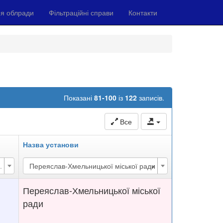
я облради
Фільтраційні справи
Контакти
Показані
81-100
із
122
записів.
Все
Назва установи
×
.
Переяслав-Хмельницької міської ради
Переяслав-Хмельницької міської
ради