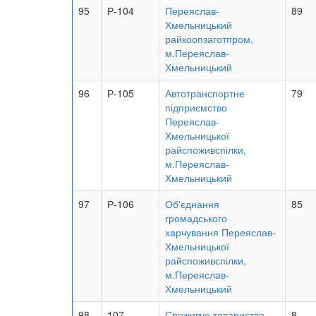
95
Р-104
Переяслав-
89
Хмельницький
райкоопзаготпром,
м.Переяслав-
Хмельницький
96
Р-105
Автотранспортне
79
підприємство
Переяслав-
Хмельницької
райспоживспілки,
м.Переяслав-
Хмельницький
97
Р-106
Об'єднання
85
громадського
харчування Переяслав-
Хмельницької
райспоживспілки,
м.Переяслав-
Хмельницький
98
107
Споживче товариство
8