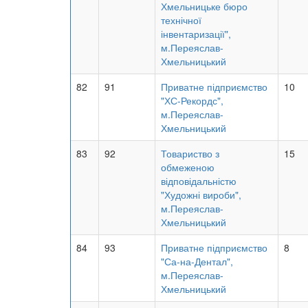
Хмельницьке бюро
технічної
інвентаризації",
м.Переяслав-
Хмельницький
82
91
Приватне підприємство
10
"ХС-Рекордс",
м.Переяслав-
Хмельницький
83
92
Товариство з
15
обмеженою
відповідальністю
"Художні вироби",
м.Переяслав-
Хмельницький
84
93
Приватне підприємство
8
"Са-на-Дентал",
м.Переяслав-
Хмельницький