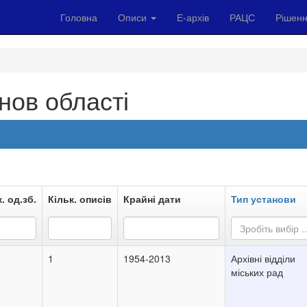
Головна
Описи
Е-архів
РАЦС
Рішенн
нов області
. од.зб.
Кільк. описів
Крайні дати
Тип установи
Зробіть вибір ..
1
1954-2013
Архівні відділи
міських рад