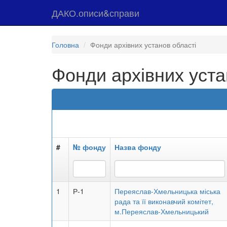
ДАКО.описи&справи
Головна
Фонди архівних установ області
Фонди архівних уста
#
№ фонду
Назва фонду
1
Р-1
Переяслав-Хмельницька міська
рада та її виконавчий комітет,
м.Переяслав-Хмельницький