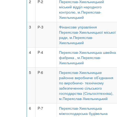
2
P-2
Переяслав-Хмельницький
міський відділ народного
контролю, м.Переяслав-
Хмельницький
3
Р-3
Фінансове управління
Переяслав-Хмельницької міської
ради, м.Переяслав-
Хмельницький
4
P-4
Переяслав-Хмельницька швейна
фабрика , м.Переяслав-
Хмельницький
5
P-6
Переяслав-Хмельницьке
районне виробниче об’єднання
по виробничо- технічному
забезпеченню сільського
господарства (Сільгосптехніка),
м.Переяслав-Хмельницький
6
P-7
Переяслав-Хмельницька
міжгосподарська будівельна