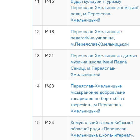
11
P-15
Відділ культури і туризму
Переяслав-Хмельницької міської
ради, м.Переяслав-
Хмельницький
12
P-18
Переяслав-Хмельницьке
педагогічне училище,
м.Переяслав-Хмельницький
13
P-21
Переяслав-Хмельницька дитяча
музична школа імені Павла
Сениці, м.Переяслав-
Хмельницький
14
P-23
Переяслав-Хмельницьке
міськрайонне добровільне
товариство по боротьбі за
тверезість, м.Переяслав-
Хмельницький
15
P-24
Комунальний заклад Київської
обласної ради «Переяслав-
Хмельницька школа-інтернат»,