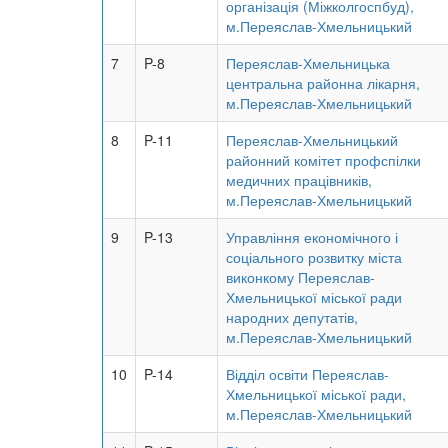
організація (Міжколгоспбуд),
м.Переяслав-Хмельницький
7
P-8
Переяслав-Хмельницька
центральна районна лікарня,
м.Переяслав-Хмельницький
8
P-11
Переяслав-Хмельницький
районний комітет профспілки
медичних працівників,
м.Переяслав-Хмельницький
9
P-13
Управління економічного і
соціального розвитку міста
виконкому Переяслав-
Хмельницької міської ради
народних депутатів,
м.Переяслав-Хмельницький
10
P-14
Відділ освіти Переяслав-
Хмельницької міської ради,
м.Переяслав-Хмельницький