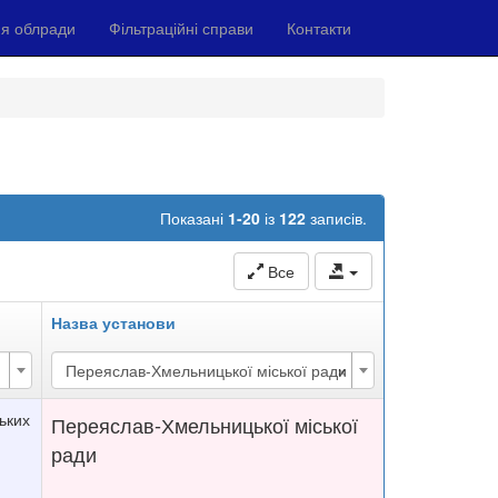
я облради
Фільтраційні справи
Контакти
Показані
1-20
із
122
записів.
Все
Назва установи
×
Переяслав-Хмельницької міської ради
ських
Переяслав-Хмельницької міської
ради