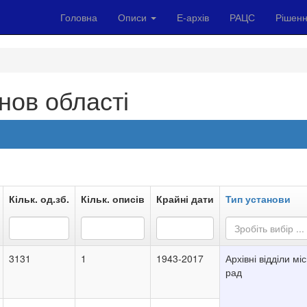
Головна
Описи
Е-архів
РАЦС
Рішенн
нов області
Кільк. од.зб.
Кільк. описів
Крайні дати
Тип установи
Зробіть вибір ...
3131
1
1943-2017
Архівні відділи мі
рад