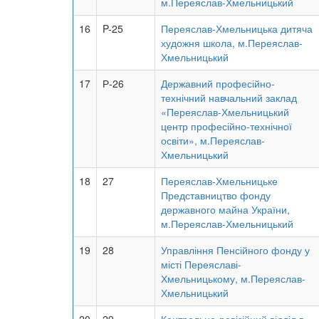
м.Переяслав-Хмельницький
16
P-25
Переяслав-Хмельницька дитяча
художня школа, м.Переяслав-
Хмельницький
17
Р-26
Державний професійно-
технічний навчальний заклад
«Переяслав-Хмельницький
центр професійно-технічної
освіти», м.Переяслав-
Хмельницький
18
27
Переяслав-Хмельницьке
Представництво фонду
державного майна України,
м.Переяслав-Хмельницький
19
28
Управління Пенсійного фонду у
місті Переяславі-
Хмельницькому, м.Переяслав-
Хмельницький