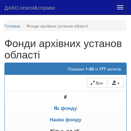
ДАКО.описи&справи
Toggl
navig
Головна
Фонди архівних установ області
Фонди архівних установ
області
Показані
1-20
із
177
записів.
Все
#
№ фонду
Назва фонду
Кільк. од.зб.