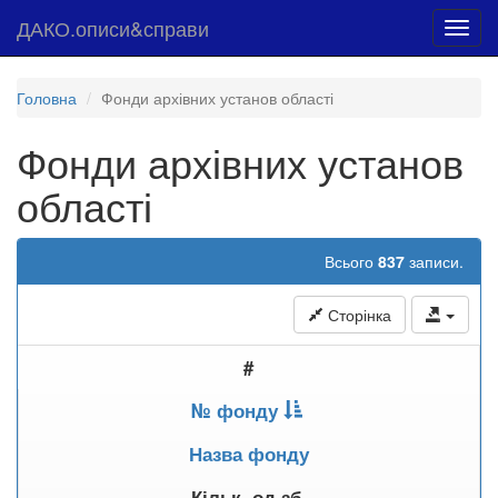
ДАКО.описи&справи
Toggl
navig
Головна
Фонди архівних установ області
Фонди архівних установ
області
Всього
837
записи.
Сторінка
#
№ фонду
Назва фонду
Кільк. од.зб.