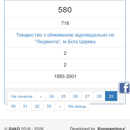
580
718
Товариство з обмеженою відповідальністю
"Людмила", м.Біла Церква
2
2
1993-2001
На початок
«
24
25
26
27
28
29
30
31
32
33
»
На кінець
©
ДАКО
2018 - 2026
Developed by
Konstantino✔