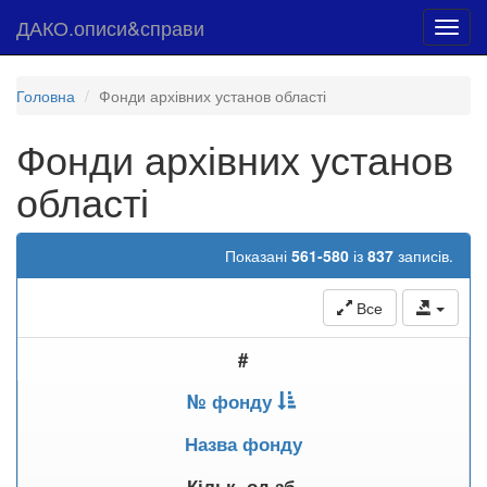
ДАКО.описи&справи
Toggl
navig
Головна
Фонди архівних установ області
Фонди архівних установ
області
Показані
561-580
із
837
записів.
Все
#
№ фонду
Назва фонду
Кільк. од.зб.