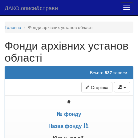
ДАКО.описи&справи
Toggl
navig
Головна
Фонди архівних установ області
Фонди архівних установ
області
Всього
837
записи.
Сторінка
#
№ фонду
Назва фонду
Кільк. од.зб.