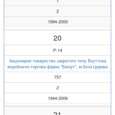
1
2
1994-2000
20
Р-14
Акціонерне товариство закритого типу Взуттєва
виробничо-торгова фірма "Бівзут", м.Біла Церква
757
2
1944-2006
21