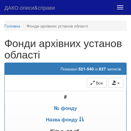
ДАКО.описи&справи
Toggl
navig
Головна
Фонди архівних установ області
Фонди архівних установ
області
Показані
521-540
із
837
записів.
Все
#
№ фонду
Назва фонду
Кільк. од.зб.