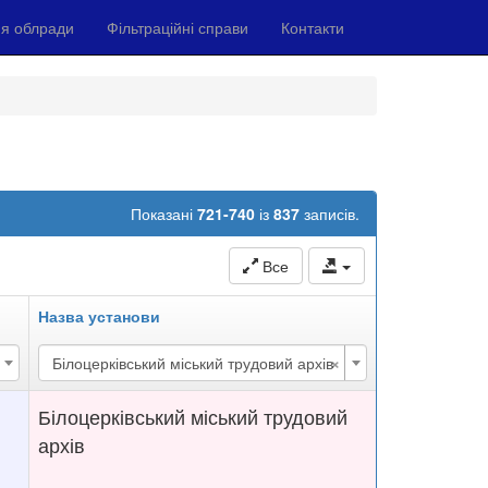
я облради
Фільтраційні справи
Контакти
Показані
721-740
із
837
записів.
Все
Назва установи
×
Білоцерківський міський трудовий архів
Білоцерківський міський трудовий
архів