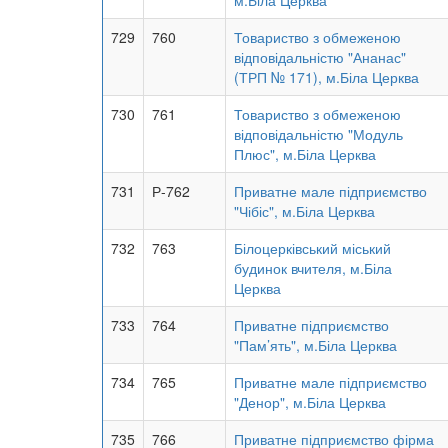
м.Біла Церква
729
760
Товариство з обмеженою
відповідальністю "Ананас"
(ТРП № 171), м.Біла Церква
730
761
Товариство з обмеженою
відповідальністю "Модуль
Плюс", м.Біла Церква
731
Р-762
Приватне мале підприємство
"Чібіс", м.Біла Церква
732
763
Білоцерківський міський
будинок вчителя, м.Біла
Церква
733
764
Приватне підприємство
"Пам’ять", м.Біла Церква
734
765
Приватне мале підприємство
"Денор", м.Біла Церква
735
766
Приватне підприємство фірма