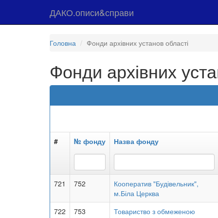
ДАКО.описи&справи
Головна
Фонди архівних установ області
Фонди архівних уста
#
№ фонду
Назва фонду
721
752
Кооператив "Будівельник",
м.Біла Церква
722
753
Товариство з обмеженою