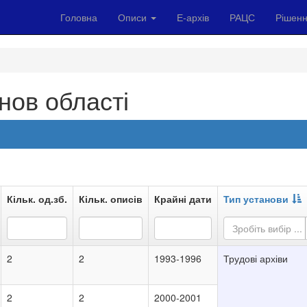
Головна
Описи
Е-архів
РАЦС
Рішенн
нов області
Кільк. од.зб.
Кільк. описів
Крайні дати
Тип установи
Зробіть вибір ...
2
2
1993-1996
Трудові архіви
2
2
2000-2001