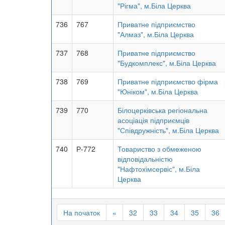
"Рігма", м.Біла Церква
736
767
Приватне підприємство
"Алмаз", м.Біла Церква
737
768
Приватне підприємство
"Будкомплекс", м.Біла Церква
738
769
Приватне підприємство фірма
"Юніком", м.Біла Церква
739
770
Білоцерківська регіональна
асоціація підприємців
"Співдружність", м.Біла Церква
740
Р-772
Товариство з обмеженою
відповідальністю
"Нафтохімсервіс", м.Біла
Церква
На початок
«
32
33
34
35
36