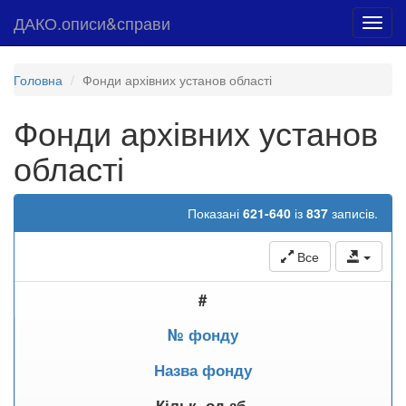
ДАКО.описи&справи
Toggl
navig
Головна
Фонди архівних установ області
Фонди архівних установ
області
Показані
621-640
із
837
записів.
Все
#
№ фонду
Назва фонду
Кільк. од.зб.