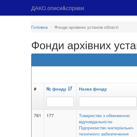
ДАКО.описи&справи
Головна
Фонди архівних установ області
Фонди архівних уста
#
№ фонду
Назва фонду
761
177
Товариство з обмеженою
відповідальністю
Підприємство матеріально-
технічного забезпечення