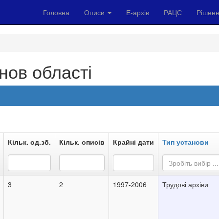
Головна
Описи
Е-архів
РАЦС
Рішенн
нов області
Кільк. од.зб.
Кільк. описів
Крайні дати
Тип установи
Зробіть вибір ...
3
2
1997-2006
Трудові архіви