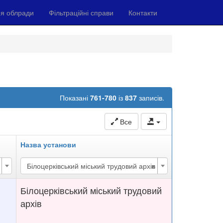
я облради
Фільтраційні справи
Контакти
Показані
761-780
із
837
записів.
Все
Назва установи
×
Білоцерківський міський трудовий архів
Білоцерківський міський трудовий
архів