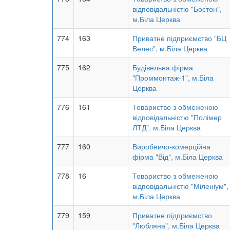
відповідальністю "Бостон",
м.Біла Церква
774
163
Приватне підприємство "БЦ
Велес", м.Біла Церква
775
162
Будівельна фірма
"Проммонтаж-1", м.Біла
Церква
776
161
Товариство з обмеженою
відповідальністю "Полімер
ЛТД", м.Біла Церква
777
160
Виробничо-комерційна
фірма "Від", м.Біла Церква
778
16
Товариство з обмеженою
відповідальністю "Міленіум",
м.Біла Церква
779
159
Приватне підприємство
"Любляна", м.Біла Церква