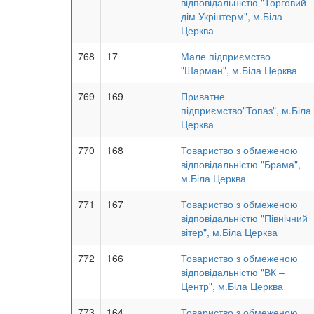
відповідальністю "Торговий
дім Укрінтерм", м.Біла
Церква
768
17
Мале підприємство
"Шарман", м.Біла Церква
769
169
Приватне
підприємство"Топаз", м.Біла
Церква
770
168
Товариство з обмеженою
відповідальністю "Брама",
м.Біла Церква
771
167
Товариство з обмеженою
відповідальністю "Північний
вітер", м.Біла Церква
772
166
Товариство з обмеженою
відповідальністю "ВК –
Центр", м.Біла Церква
773
164
Товариство з обмеженою