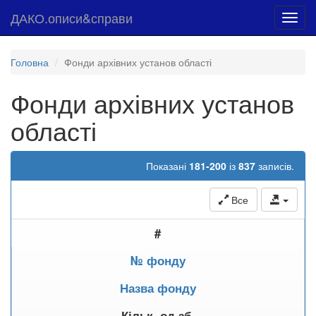
ДАКО.описи&справи
Toggl
navig
Головна
Фонди архівних установ області
Фонди архівних установ
області
Показані
181-200
із
837
записів.
Все
#
№ фонду
Назва фонду
Кільк. од.зб.