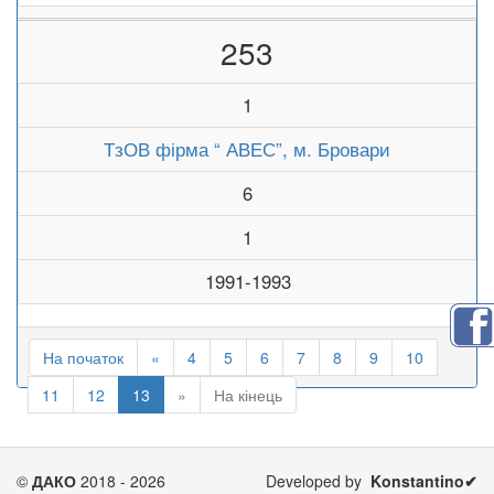
253
1
ТзОВ фірма “ АВЕС”, м. Бровари
6
1
1991-1993
На початок
«
4
5
6
7
8
9
10
11
12
13
»
На кінець
©
ДАКО
2018 - 2026
Developed by
Konstantino✔