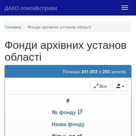
ДАКО.описи&справи
Toggl
navig
Головна
Фонди архівних установ області
Фонди архівних установ
області
Показані
241-253
із
253
записів.
Все
#
№ фонду
Назва фонду
Кільк. од.зб.