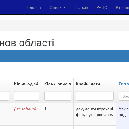
Головна
Описи
Е-архів
РАЦС
Рішенн
нов області
Кільк. од.зб.
Кільк. описів
Крайні дати
Тип 
Зро
(не задано)
1
документи втрачені
Архів
фондоутворювачем
рад