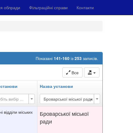
я облради
Фільтраційні справи
Контакти
Показані
141-160
із
253
записів.
Все
установи
Назва установи
×
біть вибір ...
Броварської міської ради
ні відділи міських
Броварської міської
ради