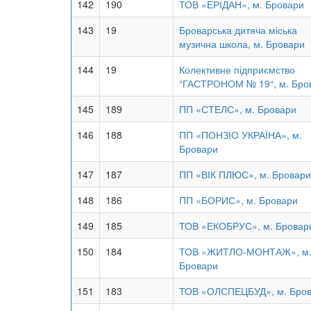
142
190
ТОВ «ЕРІДАН», м. Бровари
143
19
Броварська дитяча міська
музична школа, м. Бровари
144
19
Колективне підприємство
“ГАСТРОНОМ № 19“, м. Бро
145
189
ПП «СТЕЛС», м. Бровари
146
188
ПП «ПОНЗІО УКРАЇНА», м.
Бровари
147
187
ПП «ВІК ПЛЮС», м. Бровари
148
186
ПП «БОРИС», м. Бровари
149
185
ТОВ «ЕКОБРУС», м. Бровар
150
184
ТОВ «ЖИТЛО-МОНТАЖ», м
Бровари
151
183
ТОВ «ОЛСПЕЦБУД», м. Бро