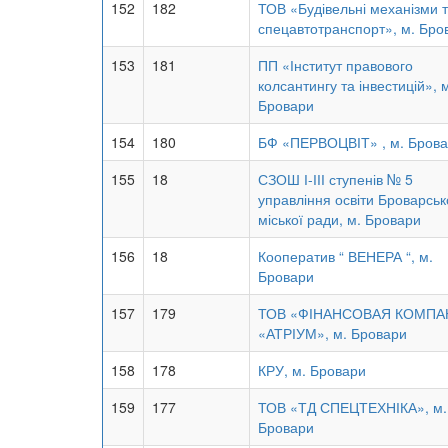
152
182
ТОВ «Будівельні механізми 
спецавтотранспорт», м. Бро
153
181
ПП «Інститут правового
колсантингу та інвестицій», 
Бровари
154
180
БФ «ПЕРВОЦВІТ» , м. Бров
155
18
СЗОШ І-ІІІ ступенів № 5
управління освіти Броварськ
міської ради, м. Бровари
156
18
Кооператив “ ВЕНЕРА “, м.
Бровари
157
179
ТОВ «ФІНАНСОВАЯ КОМПА
«АТРІУМ», м. Бровари
158
178
КРУ, м. Бровари
159
177
ТОВ «ТД СПЕЦТЕХНІКА», м.
Бровари