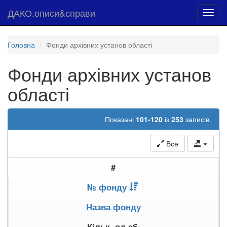
ДАКО.описи&справи
Toggl
navig
Головна
Фонди архівних установ області
Фонди архівних установ
області
Показані
101-120
із
253
записів.
Все
#
№ фонду
Назва фонду
Кільк. од.зб.