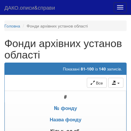
ДАКО.описи&справи
Toggl
navig
Головна
Фонди архівних установ області
Фонди архівних установ
області
Показані
81-100
із
140
записів.
Все
#
№ фонду
Назва фонду
Кільк. од.зб.