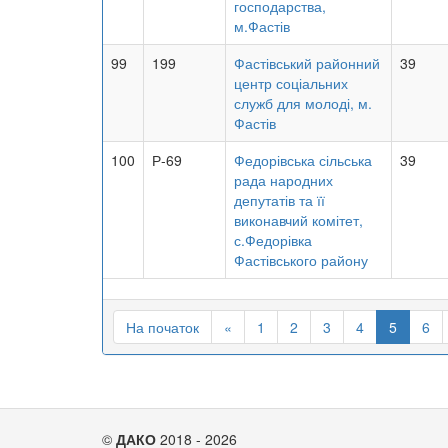
господарства,
м.Фастів
99
199
Фастівський районний
39
центр соціальних
служб для молоді, м.
Фастів
100
Р-69
Федорівська сільська
39
рада народних
депутатів та її
виконавчий комітет,
с.Федорівка
Фастівського району
На початок
«
1
2
3
4
5
6
©
ДАКО
2018 - 2026