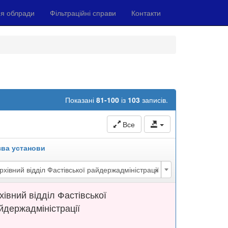
я облради
Фільтраційні справи
Контакти
Показані
81-100
із
103
записів.
Все
зва установи
×
рхівний відділ Фастівської райдержадміністрації
хівний відділ Фастівської
йдержадміністрації