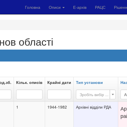
Головна
Описи
Е-архів
РАЦС
Рішенн
нов області
од.зб.
Кільк. описів
Крайні дати
Тип установи
На
Зробіть вибір ...
А
1
1944-1982
Архівні відділи РДА
Ар
ра