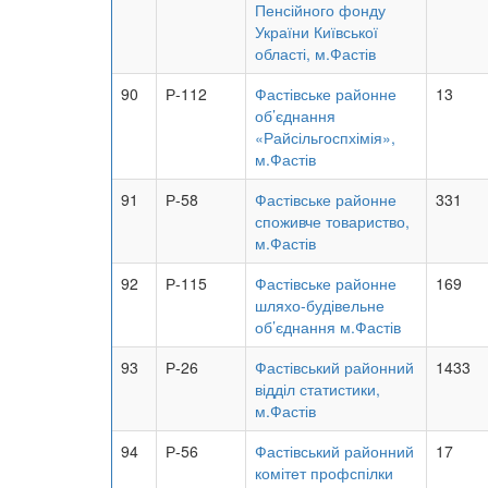
Пенсійного фонду
України Київської
області, м.Фастів
90
Р-112
Фастівське районне
13
об’єднання
«Райсільгоспхімія»,
м.Фастів
91
Р-58
Фастівське районне
331
споживче товариство,
м.Фастів
92
Р-115
Фастівське районне
169
шляхо-будівельне
об’єднання м.Фастів
93
Р-26
Фастівський районний
1433
відділ статистики,
м.Фастів
94
Р-56
Фастівський районний
17
комітет профспілки