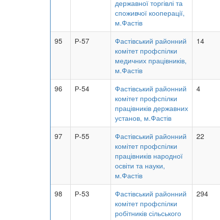
державної торгівлі та
споживчої кооперації,
м.Фастів
95
Р-57
Фастівський районний
14
комітет профспілки
медичних працівників,
м.Фастів
96
Р-54
Фастівський районний
4
комітет профспілки
працівників державних
установ, м.Фастів
97
Р-55
Фастівський районний
22
комітет профспілки
працівників народної
освіти та науки,
м.Фастів
98
Р-53
Фастівський районний
294
комітет профспілки
робітників сільського