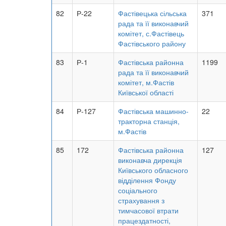
82
Р-22
Фастівецька сільська
371
рада та її виконавчий
комітет, с.Фастівець
Фастівського району
83
Р-1
Фастівська районна
1199
рада та її виконавчий
комітет, м.Фастів
Київської області
84
Р-127
Фастівська машинно-
22
тракторна станція,
м.Фастів
85
172
Фастівська районна
127
виконавча дирекція
Київського обласного
відділення Фонду
соціального
страхування з
тимчасової втрати
працездатності,