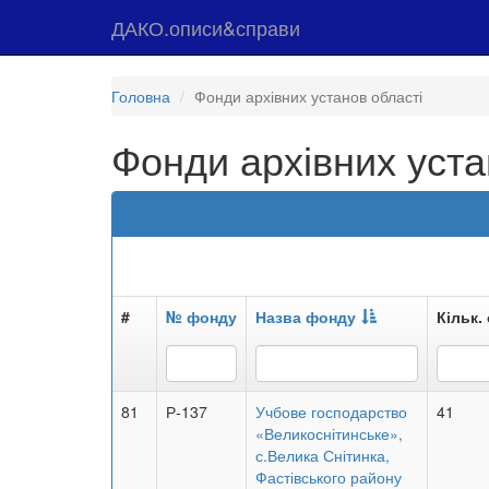
ДАКО.описи&справи
Головна
Фонди архівних установ області
Фонди архівних уста
#
№ фонду
Назва фонду
Кільк. 
81
Р-137
Учбове господарство
41
«Великоснітинське»,
с.Велика Снітинка,
Фастівського району