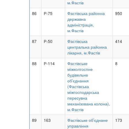
м.Фастів
86
Р-75
Фастівська районна
950
державна
адміністрація,
м.Фастів
87
Р-50
Фастівська
414
центральна районна
лікарня, м.Фастів
88
Р-114
Фастівське
8
міжколгоспне
будівельне
об’єднання
(Фастівська
міжгосподарська
пересувна
механізована колона),
м.Фастів
89
163
Фастівське об’єднане
173
управління