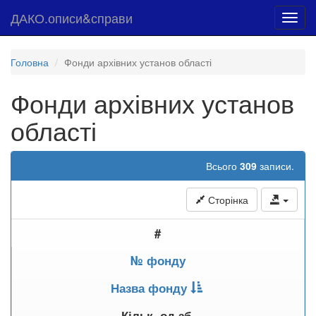
ДАКО.описи&справи
Toggl
navig
Головна
Фонди архівних установ області
Фонди архівних установ
області
Всього
309
записи.
Сторінка
#
№ фонду
Назва фонду
Кільк. од.зб.