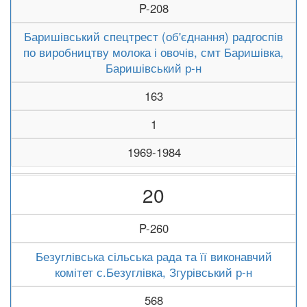
P-208
Баришівський спецтрест (об'єднання) радгоспів
по виробництву молока і овочів, смт Баришівка,
Баришівський р-н
163
1
1969-1984
20
P-260
Безуглівська сільська рада та її виконавчий
комітет с.Безуглівка, Згурівський р-н
568