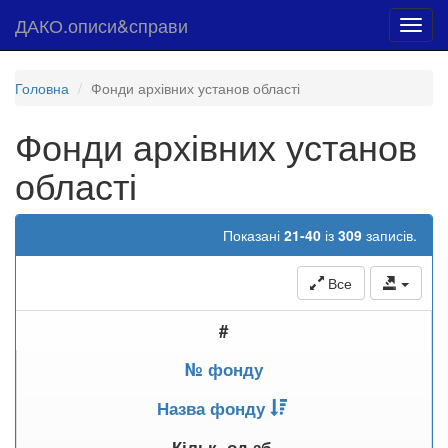
ДАКО.описи&справи
Toggl
navig
Головна
Фонди архівних установ області
Фонди архівних установ
області
Показані
21-40
із
309
записів.
Все
#
№ фонду
Назва фонду
Кільк. од.зб.