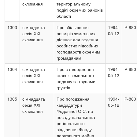
скликання
територіальному
поділі окремих районів
області
1303
сімнадцята
Про збільшення
1994-
Р-880
сесія ХХІ
розмірів земельних
05-12
скликання
ділянок для ведення
особистих підсобних
господарств окремим
громадянам
1304
сімнадцята
Про затвердження
1994-
Р-880
сесія ХХІ
ставок земельного
05-12
скликання
податку за групами
грунтів
1305
сімнадцята
Про погодження
1994-
Р-880
сесія ХХІ
кандидатури
05-12
скликання
Федоніної О.С. на
посаду начальника
регіонального
відділення Фонду
державного майна