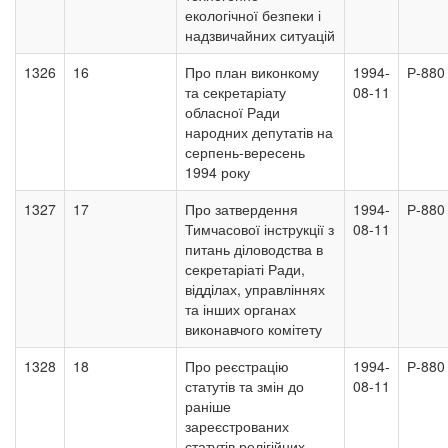
екологічної безпеки і
надзвичайних ситуацій
1326
16
Про план виконкому
1994-
Р-880
та секретаріату
08-11
обласної Ради
народних депутатів на
серпень-вересень
1994 року
1327
17
Про затвердення
1994-
Р-880
Тимчасової інструкції з
08-11
питань діловодства в
секретаріаті Ради,
відділах, управліннях
та інших органах
виконавчого комітету
1328
18
Про реєстрацію
1994-
Р-880
статутів та змін до
08-11
раніше
зареєстрованих
статутів релігійних