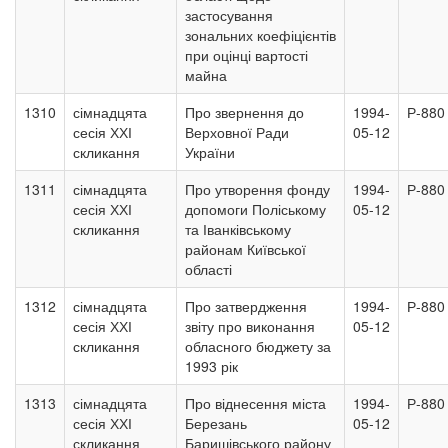
застосування
зональних коефіцієнтів
при оцінці вартості
майна
1310
сімнадцята
Про звернення до
1994-
Р-880
сесія ХХІ
Верховної Ради
05-12
скликання
України
1311
сімнадцята
Про утворення фонду
1994-
Р-880
сесія ХХІ
допомоги Поліському
05-12
скликання
та Іванківському
районам Київської
області
1312
сімнадцята
Про затвердження
1994-
Р-880
сесія ХХІ
звіту про виконання
05-12
скликання
обласного бюджету за
1993 рік
1313
сімнадцята
Про віднесення міста
1994-
Р-880
сесія ХХІ
Березань
05-12
скликання
Баришівського району