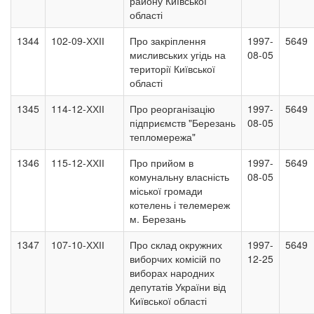
району Київської
області
1344
102-09-ХХІІ
Про закріплення
1997-
5649
мисливських угідь на
08-05
території Київської
області
1345
114-12-ХХІІ
Про реорганізацію
1997-
5649
підприємств "Березань
08-05
тепломережа"
1346
115-12-ХХІІ
Про прийом в
1997-
5649
комунальну власність
08-05
міської громади
котелень і телемереж
м. Березань
1347
107-10-ХХІІ
Про склад окружних
1997-
5649
виборчих комісій по
12-25
виборах народних
депутатів України від
Київської області