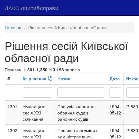
ДАКО.описи&справи
Головна
Рішення сесій Київської обласної ради
Рішення сесій Київської
обласної ради
Показані
1,301-1,350
із
3,196
записів.
#
№ рішення
Назва
Дата
№ фо
1301
сімнадцята
Про увільнення та
1994-
Р-880
сесія ХХІ
обрання суддів
05-12
скликання
районних судів
1302
сімнадцята
Про часткові зміни в
1994-
Р-880
сесія ХХІ
адміністративно-
05-12