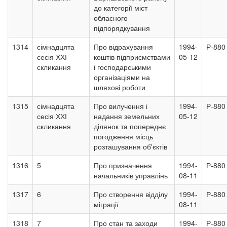
до категорії міст
обласного
підпорядкування
1314
сімнадцята
Про відрахування
1994-
Р-880
сесія ХХІ
коштів підприємствами
05-12
скликання
і господарськими
організаціями на
шляхові роботи
1315
сімнадцята
Про вилучення і
1994-
Р-880
сесія ХХІ
надання земельних
05-12
скликання
ділянок та попереднє
погодження місць
розташування об'єктів
1316
5
Про призначення
1994-
Р-880
начальників управлінь
08-11
1317
6
Про створення відділу
1994-
Р-880
міграції
08-11
1318
7
Про стан та заходи
1994-
Р-880