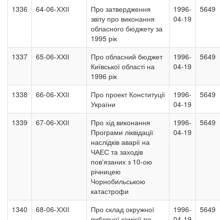
1336
64-06-ХХІІ
Про затвердження
1996-
5649
звіту про виконання
04-19
обласного бюджету за
1995 рік
1337
65-06-ХХІІ
Про обласний бюджет
1996-
5649
Київської області на
04-19
1996 рік
1338
66-06-ХХІІ
Про проект Конституції
1996-
5649
України
04-19
1339
67-06-ХХІІ
Про хід виконання
1996-
5649
Програми ліквідації
04-19
наслідків аварії на
ЧАЕС та заходів
пов'язаних з 10-ою
річницею
Чорнобильською
катастрофи
1340
68-06-ХХІІ
Про склад окружної
1996-
5649
виборчої комісії по
04-19