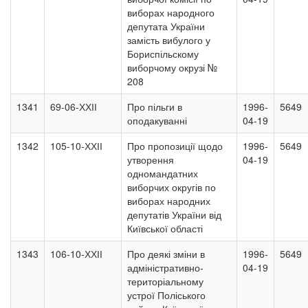
виборах народного
депутата України
замість вибулого у
Бориспільскому
виборчому окрузі №
208
1341
69-06-ХХІІ
Про пільги в
1996-
5649
оподакуванні
04-19
1342
105-10-ХХІІ
Про пропозиції щодо
1996-
5649
утворення
04-19
одномандатних
виборчих округів по
виборах народних
депутатів України від
Київської області
1343
106-10-ХХІІ
Про деякі зміни в
1996-
5649
адміністративно-
04-19
територіальному
устрої Поліського