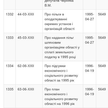
депутатів Черняка
В.М.
1332
44-03-ХХІІ
Про пільги в
1995-
5649
оподаткуванні
04-27
окремих установ і
організацій області
1333
45-03-ХХІІ
Про надання пільг
1995-
5649
шляховим
04-27
організаціям області у
сплаті земельного
податку в 1995 році
1334
62-06-ХХІІ
Про підсумки
1996-
5649
економічного і
04-19
соціального розвитку
області за 1995 рік
1335
63-06-ХХІІ
Про план
1996-
5649
економічного і
04-19
соціального розвитку
області на 1996 рік