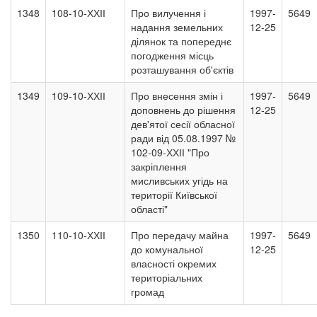
1348
108-10-ХХІІ
Про вилучення і
1997-
5649
надання земельних
12-25
ділянок та попереднє
погодження місць
розташування об'єктів
1349
109-10-ХХІІ
Про внесення змін і
1997-
5649
доповнень до рішення
12-25
дев'ятої сесії обласної
ради від 05.08.1997 №
102-09-ХХІІ "Про
закріплення
мисливських угідь на
території Київської
області"
1350
110-10-ХХІІ
Про передачу майна
1997-
5649
до комунальної
12-25
власності окремих
територіальних
громад