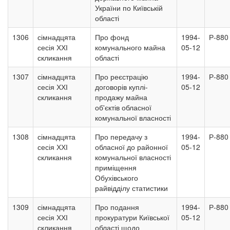
України по Київській
області
1306
сімнадцята
Про фонд
1994-
Р-880
сесія ХХІ
комунального майна
05-12
скликання
області
1307
сімнадцята
Про реєстрацію
1994-
Р-880
сесія ХХІ
договорів куплі-
05-12
скликання
продажу майна
об'єктів обласної
комунальної власності
1308
сімнадцята
Про передачу з
1994-
Р-880
сесія ХХІ
обласної до районної
05-12
скликання
комунальної власності
приміщення
Обухівського
райвідділу статистики
1309
сімнадцята
Про подання
1994-
Р-880
сесія ХХІ
прокуратури Київської
05-12
скликання
області щодо