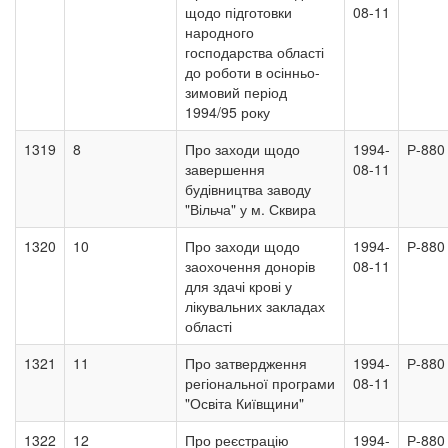
щодо підготовки
08-11
народного
господарства області
до роботи в осінньо-
зимовий період
1994/95 року
1319
8
Про заходи щодо
1994-
Р-880
завершення
08-11
будівництва заводу
"Вільча" у м. Сквира
1320
10
Про заходи щодо
1994-
Р-880
заохочення донорів
08-11
для здачі крові у
лікувальних закладах
області
1321
11
Про затвердження
1994-
Р-880
регіональної програми
08-11
"Освіта Київщини"
1322
12
Про реєстрацію
1994-
Р-880