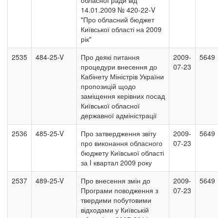
обласної ради від
14.01.2009 № 420-22-V
"Про обласний бюджет
Київської області на 2009
рік"
2535
484-25-V
Про деякі питання
2009-
5649
процедури внесення до
07-23
Кабінету Міністрів України
пропозицій щодо
заміщення керівних посад
Київської обласної
державної адміністрації
2536
485-25-V
Про затвердження звіту
2009-
5649
про виконання обласного
07-23
бюджету Київської області
за I квартал 2009 року
2537
489-25-V
Про внесення змін до
2009-
5649
Програми поводження з
07-23
твердими побутовими
відходами у Київській