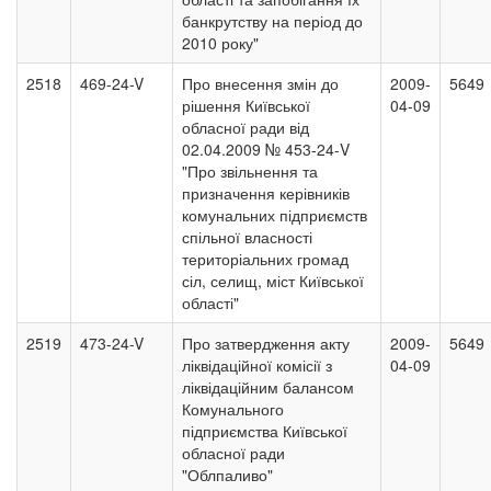
банкрутству на період до
2010 року"
2518
469-24-V
Про внесення змін до
2009-
5649
рішення Київської
04-09
обласної ради від
02.04.2009 № 453-24-V
"Про звільнення та
призначення керівників
комунальних підприємств
спільної власності
територіальних громад
сіл, селищ, міст Київської
області"
2519
473-24-V
Про затвердження акту
2009-
5649
ліквідаційної комісії з
04-09
ліквідаційним балансом
Комунального
підприємства Київської
обласної ради
"Облпаливо"