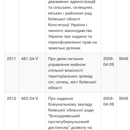
державних адміністрацій
та сільських, селищних,
міських і районних рад
Київської області
Конституції України і
чинного законодавства
України при наданні та
переоформленні прав на
земельні ділянки
2511
461-24-V
Про деякі питання
2009-
5649
управління майном
04-09
спільної власності
територіальних громад
сіл, селищ, міст Київської
області
2512
463-24-V
Про надання
2009-
5649
Комунальному закладу
04-09
Київської обласної ради
"Білоцерківський
протитуберкульозний
диспансер" дозволу на