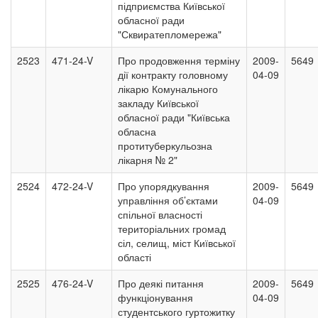
підприємства Київської
обласної ради
"Сквиратепломережа"
2523
471-24-V
Про продовження терміну
2009-
5649
дії контракту головному
04-09
лікарю Комунального
закладу Київської
обласної ради "Київська
обласна
протитуберкульозна
лікарня № 2"
2524
472-24-V
Про упорядкування
2009-
5649
управління об’єктами
04-09
спільної власності
територіальних громад
сіл, селищ, міст Київської
області
2525
476-24-V
Про деякі питання
2009-
5649
функціонування
04-09
студентського гуртожитку