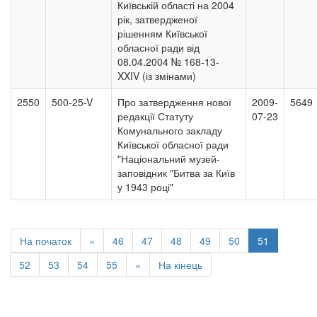
Київській області на 2004
рік, затвердженої
рішенням Київської
обласної ради від
08.04.2004 № 168-13-
XXIV (із змінами)
2550
500-25-V
Про затвердження нової
2009-
5649
редакції Статуту
07-23
Комунального закладу
Київської обласної ради
"Національний музей-
заповідник "Битва за Київ
у 1943 році"
На початок
«
46
47
48
49
50
51
52
53
54
55
»
На кінець