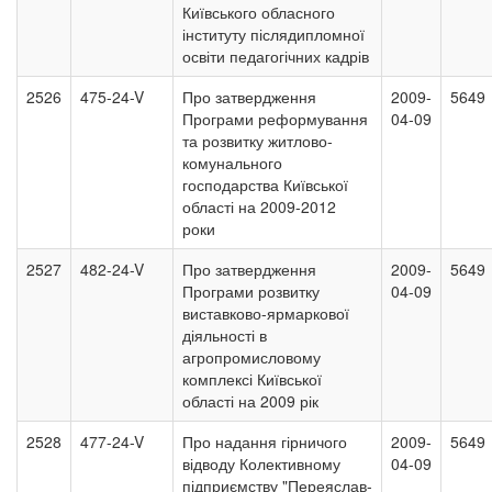
Київського обласного
інституту післядипломної
освіти педагогічних кадрів
2526
475-24-V
Про затвердження
2009-
5649
Програми реформування
04-09
та розвитку житлово-
комунального
господарства Київської
області на 2009-2012
роки
2527
482-24-V
Про затвердження
2009-
5649
Програми розвитку
04-09
виставково-ярмаркової
діяльності в
агропромисловому
комплексі Київської
області на 2009 рік
2528
477-24-V
Про надання гірничого
2009-
5649
відводу Колективному
04-09
підприємству "Переяслав-