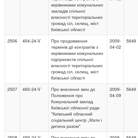
керівниками комунальних
закладів спільної
власності територіальних
громад сіл, селищ, міст
Київської області
2506
454-24-V
Про продовження
2009-
5649
термінів дії контрактів з
04-02
керівниками комунальних
підприємств спільної
власності територіальних
громад сіл, селищ, міст
Київської області
2507
460-24-V
Про внесення змін до
2009-
5649
Положення про
04-09
Комунальний заклад
Київської обласної ради
"Київський обласний
соціальний центр „Мати і
дитина разом"
2508
459-24-V
Про внесення змін до
2009-
5649