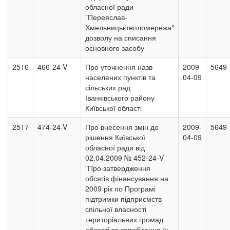
обласної ради
"Переяслав-
Хмельницьктепломережа"
дозволу на списання
основного засобу
2516
466-24-V
Про уточнення назв
2009-
5649
населених пунктів та
04-09
сільських рад
Іванківського району
Київської області
2517
474-24-V
Про внесення змін до
2009-
5649
рішення Київської
04-09
обласної ради від
02.04.2009 № 452-24-V
"Про затвердження
обсягів фінансування на
2009 рік по Програмі
підтримки підприємств
спільної власності
територіальних громад
області та запобігання їх