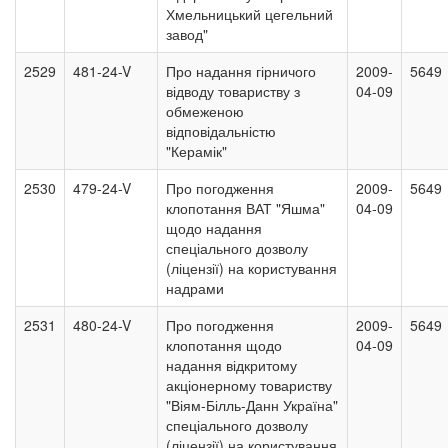
Хмельницький цегельний
завод"
2529
481-24-V
Про надання гірничого
2009-
5649
відводу товариству з
04-09
обмеженою
відповідальністю
"Керамік"
2530
479-24-V
Про погодження
2009-
5649
клопотання ВАТ "Яшма"
04-09
щодо надання
спеціального дозволу
(ліцензії) на користування
надрами
2531
480-24-V
Про погодження
2009-
5649
клопотання щодо
04-09
надання відкритому
акціонерному товариству
"Віям-Білль-Данн Україна"
спеціального дозволу
(ліцензії) на користування