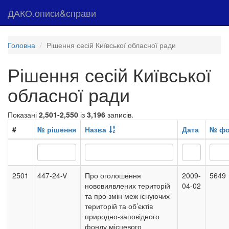
ДАКО.описи&справи
Головна
Рішення сесій Київської обласної ради
Рішення сесій Київської
обласної ради
Показані
2,501-2,550
із
3,196
записів.
#
№ рішення
Назва
Дата
№ фо
2501
447-24-V
Про оголошення
2009-
5649
нововиявлених територій
04-02
та про змін меж існуючих
територій та об’єктів
природно-заповідного
фонду місцевого