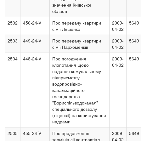
значення Київської
області
2502
450-24-V
Про передачу квартири
2009-
5649
сім’ї Ляшенко
04-02
2503
449-24-V
Про передачу квартири
2009-
5649
сім’ї Пархоменків
04-02
2504
448-24-V
Про погодження
2009-
5649
клопотання щодо
04-02
надання комунальному
підприємству
водопровідно-
каналізаційного
господарства
"Бориспільводоканал"
спеціального дозволу
(ліцензії) на користування
надрами
2505
455-24-V
Про продовження
2009-
5649
термінів дії контрактів з
04-02