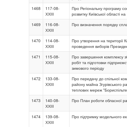
1468
117-08-
Про Регіональну програму соц
ХХІІІ
розвитку Київської області н
1469
116-08-
Про визначення порядку спла
ХХІІІ
1470
114-08-
Про утворення на території К
ХХІІІ
проведення виборів Президен
1471
115-08-
Про завершення комплексу зб
ХХІІІ
робіт та підготовки підприєм
зимового періоду
1472
133-08-
Про передачу до спільної ком
ХХІІІ
району майна Згурівського р
теплових мереж "Бориспільт
1473
140-08-
Про План роботи обласної рад
ХХІІІ
1474
139-08-
Про підтримку модельного е
ХХІІІ