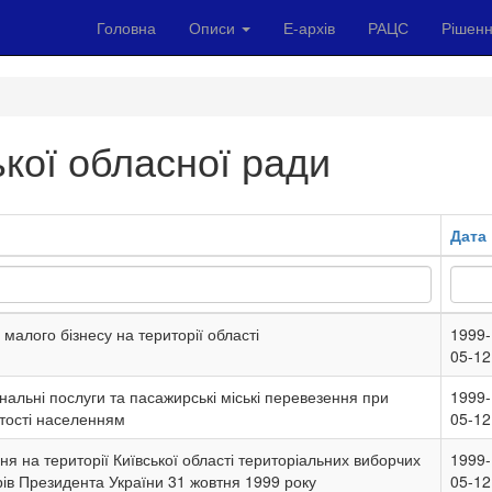
Головна
Описи
Е-архів
РАЦС
Рішенн
ької обласної ради
Дата
 малого бізнесу на території області
1999-
05-12
альні послуги та пасажирські міські перевезення при
1999-
ртості населенням
05-12
я на території Київської області територіальних виборчих
1999-
рів Президента України 31 жовтня 1999 року
05-12