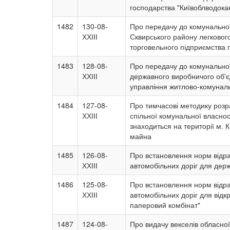
господарства "Київоблводока
1482
130-08-
Про передачу до комунальної
ХХІІІ
Сквирського району легковог
торговельного підприємства п
1483
128-08-
Про передачу до комунальної
ХХІІІ
державного виробничого об'є
управління житлово-комуналь
1484
127-08-
Про тимчасові методику розр
ХХІІІ
спільної комунальної власност
знаходиться на території м. 
майна
1485
126-08-
Про встановлення норм відра
ХХІІІ
автомобільних доріг для держа
1486
125-08-
Про встановлення норм відра
ХХІІІ
автомобільних доріг для відк
паперовий комбінат"
1487
124-08-
Про видачу векселів обласної