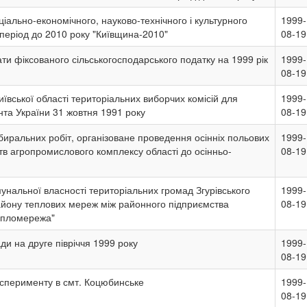
іально-економічного, науково-технічного і культурного
1999-
а період до 2010 року "Київщина-2010"
08-19
ти фіксованого сільськогосподарського податку на 1999 рік
1999-
08-19
иївської області територіальних виборчих комісій для
1999-
та України 31 жовтня 1991 року
08-19
иральних робіт, організоване проведення осінніх польових
1999-
ств агропромислового комплексу області до осінньо-
08-19
унальної власності територіальних громад Згурівського
1999-
айону теплових мереж між районного підприємства
08-19
епломережа"
и на друге півріччя 1999 року
1999-
08-19
ксперименту в смт. Коцюбинське
1999-
08-19