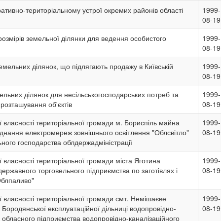
тративно-територіальному устрої окремих районів області
1999-
08-19
озмірів земельної ділянки для ведення особистого
1999-
08-19
емельних ділянок, що підлягають продажу в Київській
1999-
08-19
ельних ділянок для несільськогосподарських потреб та
1999-
розташування об'єктів
08-19
 власності територіальної громади м. Бориспіль майна
1999-
днання електромереж зовнішнього освітлення "Облсвітло"
08-19
ного господарства облдержадміністрації
 власності територіальної громади міста Яготина
1999-
ержавного торговельного підприємства по заготівлях і
08-19
Облпаливо"
 власності територіальної громади смт. Немішаєве
1999-
Бородянської експлуатаційної дільниці водопровідно-
08-19
а обласного підприємства водопровідно-каналізаційного