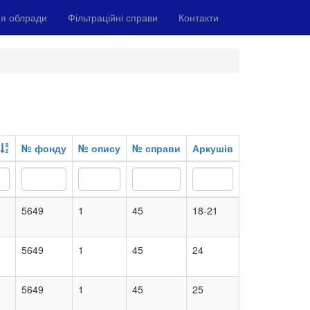
я облради
Фільтраційні справи
Контакти
№ фонду
№ опису
№ справи
Аркушів
5649
1
45
18-21
5649
1
45
24
5649
1
45
25