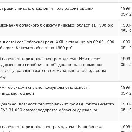
ої ради з питань оновлення прав реабілітованих
1999-
05-12
иконання обласного бюджету Київської області за 1998 рік
1999-
05-12
 шостої сесії обласної ради ХХІІІ скликання від 02.02.1999
1999-
бюджет Київської області на 1999 рік"
05-12
 власності територіальних громади смт. Немішаєве
1999-
 державного виробничого об'єднання електромереж
05-12
світло" управління житлово-комунального господарства
ації
ими об'єктами спільної комунальної власності
1999-
елищ, міст області
05-12
мунальної власності територіальних громад Рокитнянського
1999-
 ГАЗ-31-029 автогосподарства обласної державної
05-12
 власності територіальної громади смт. Коцюбинське
1999-