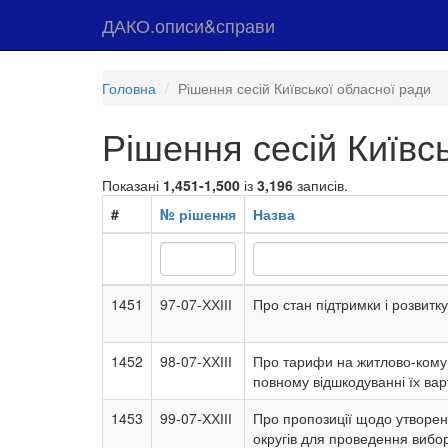
ДАКО.описи&справи
Головна
Рішення сесій Київської обласної ради
Рішення сесій Київс
Показані
1,451-1,500
із
3,196
записів.
#
№ рішення
Назва
1451
97-07-ХХІІІ
Про стан підтримки і розвитку
1452
98-07-ХХІІІ
Про тарифи на житлово-комун
повному відшкодуванні їх ва
1453
99-07-ХХІІІ
Про пропозиції щодо утворенн
округів для проведення вибо