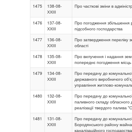
1475
138-08-
Про часткові зміни в адмініс
ХХІІІ
1476
137-08-
Про погодження збільшення р
ХХІІІ
підсобного господарства
1477
136-08-
Про затвердження переліку з
ХХІІІ
області
1478
135-08-
Про вилучення і надання зем
ХХІІІ
попереднє погодження місць 
1479
134-08-
Про передачу до комунальної
ХХІІІ
державного виробничого об'є
управління житлово-комуналь
1480
132-08-
Про передачу до комунальної
ХХІІІ
паливного складу обласного д
реалізації твердого палива "
1481
131-08-
Про передачу до комунальної
ХХІІІ
Бородянського району майна 
каналізаційного господарств