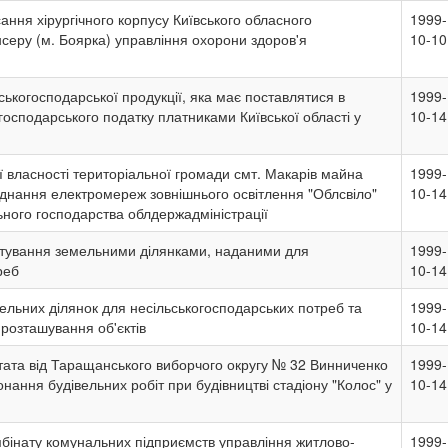
ння хірургічного корпусу Київського обласного
1999-
серу (м. Боярка) управління охорони здоров'я
10-10
ьськогосподарської продукції, яка має поставлятися в
1999-
господарського податку платниками Київської області у
10-14
 власності територіальної громади смт. Макарів майна
1999-
днання електромереж зовнішнього освітлення "Облсвіло"
10-14
ного господарства облдержадміністрації
тування земельними ділянками, наданими для
1999-
реб
10-14
ельних ділянок для несільськогосподарських потреб та
1999-
розташування об'єктів
10-14
тата від Таращанського виборчого округу № 32 Винниченко
1999-
онання будівельних робіт при будівництві стадіону "Колос" у
10-14
мбінату комунальних підприємств управління житлово-
1999-