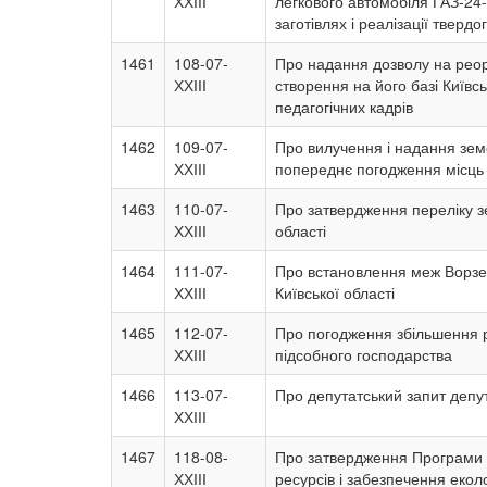
ХХІІІ
легкового автомобіля ГАЗ-24
заготівлях і реалізації тверд
1461
108-07-
Про надання дозволу на реор
ХХІІІ
створення на його базі Київс
педагогічних кадрів
1462
109-07-
Про вилучення і надання зем
ХХІІІ
попереднє погодження місць 
1463
110-07-
Про затвердження переліку з
ХХІІІ
області
1464
111-07-
Про встановлення меж Ворзел
ХХІІІ
Київської області
1465
112-07-
Про погодження збільшення р
ХХІІІ
підсобного господарства
1466
113-07-
Про депутатський запит депут
ХХІІІ
1467
118-08-
Про затвердження Програми 
ХХІІІ
ресурсів і забезпечення еколо