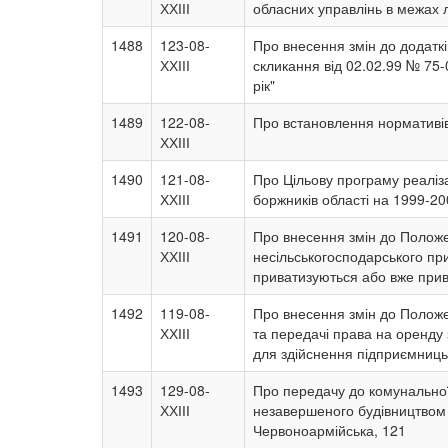
ХХІІІ
обласних управлінь в межах 
1488
123-08-
Про внесення змін до додаткі
ХХІІІ
скликання від 02.02.99 № 75-
рік"
1489
122-08-
Про встановлення нормативів
ХХІІІ
1490
121-08-
Про Цільову програму реаліза
ХХІІІ
боржників області на 1999-20
1491
120-08-
Про внесення змін до Положе
ХХІІІ
несільськогосподарського при
приватизуються або вже прива
1492
119-08-
Про внесення змін до Положе
ХХІІІ
та передачі права на оренду
для здійснення підприємницько
1493
129-08-
Про передачу до комунальної
ХХІІІ
незавершеного будівництвом 
Червоноармійська, 121