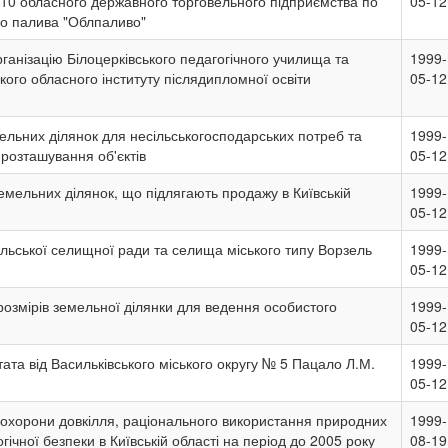
-10 обласного державного торговельного підприємства по
05-12
ого палива "Облпаливо"
ганізацію Білоцерківського педагогічного училища та
1999-
ького обласного інституту післядипломної освіти
05-12
ельних ділянок для несільськогосподарських потреб та
1999-
розташування об'єктів
05-12
емельних ділянок, що підлягають продажу в Київській
1999-
05-12
ьської селищної ради та селища міського типу Ворзель
1999-
05-12
озмірів земельної ділянки для ведення особистого
1999-
05-12
ата від Васильківського міського округу № 5 Пацало Л.М.
1999-
05-12
охорони довкілля, раціонального використання природних
1999-
гічної безпеки в Київській області на період до 2005 року
08-19