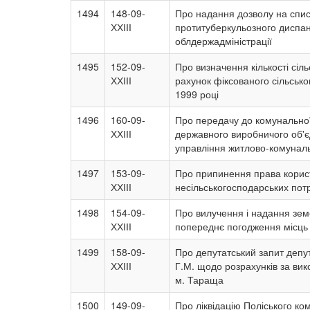
1494
148-09-
Про надання дозволу на списа
ХХІІІ
протитуберкульозного диспан
облдержадміністрації
1495
152-09-
Про визначення кількості сіл
ХХІІІ
рахунок фіксованого сільсько
1999 році
1496
160-09-
Про передачу до комунальної
ХХІІІ
державного виробничого об'є
управління житлово-комуналь
1497
153-09-
Про припинення права корис
ХХІІІ
несільськогосподарських пот
1498
154-09-
Про вилучення і надання зем
ХХІІІ
попереднє погодження місць 
1499
158-09-
Про депутатський запит депу
ХХІІІ
Г.М. щодо розрахунків за вик
м. Тараща
1500
149-09-
Про ліквідацію Поліського ко