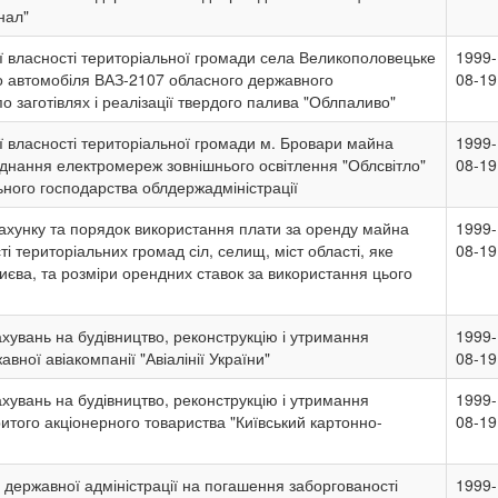
нал"
 власності територіальної громади села Великополовецьке
1999-
о автомобіля ВАЗ-2107 обласного державного
08-19
о заготівлях і реалізації твердого палива "Облпаливо"
 власності територіальної громади м. Бровари майна
1999-
днання електромереж зовнішнього освітлення "Облсвітло"
08-19
ного господарства облдержадміністрації
ахунку та порядок використання плати за оренду майна
1999-
і територіальних громад сіл, селищ, міст області, яке
08-19
Києва, та розміри орендних ставок за використання цього
хувань на будівництво, реконструкцію і утримання
1999-
вної авіакомпанії "Авіалінії України"
08-19
хувань на будівництво, реконструкцію і утримання
1999-
ритого акціонерного товариства "Київський картонно-
08-19
 державної адміністрації на погашення заборгованості
1999-