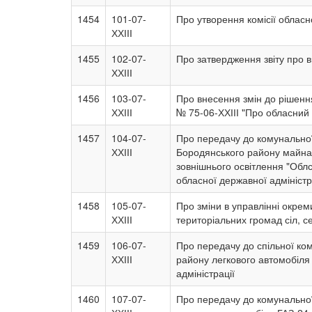
1454
101-07-
Про утворення комісії обласн
ХХІІІ
1455
102-07-
Про затвердження звіту про в
ХХІІІ
1456
103-07-
Про внесення змін до рішення
ХХІІІ
№ 75-06-ХХІІІ "Про обласний 
1457
104-07-
Про передачу до комунальної
ХХІІІ
Бородянського району майна
зовнішнього освітлення "Обл
обласної державної адміністр
1458
105-07-
Про зміни в управлінні окрем
ХХІІІ
територіальних громад сіл, с
1459
106-07-
Про передачу до спільної ко
ХХІІІ
району легкового автомобіля
адміністрації
1460
107-07-
Про передачу до комунальної