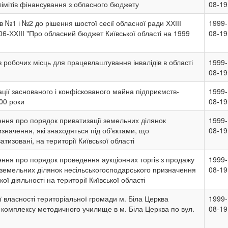
лімітів фінансування з обласного бюджету
08-19
в №1 і №2 до рішення шостої сесії обласної ради ХХІІІ
1999-
06-ХХІІІ "Про обласний бюджет Київської області на 1999
08-19
 робочих місць для працевлаштування інвалідів в області
1999-
08-19
ції заснованого і конфіскованого майна підприємств-
1999-
00 роки
08-19
ння про порядок приватизації земельних ділянок
1999-
значення, які знаходяться під об'єктами, що
08-19
тизовані, на території Київської області
ння про порядок проведення аукціонних торгів з продажу
1999-
 земельних ділянок несільськогосподарського призначення
08-19
ї діяльності на території Київської області
 власності територіальної громади м. Біла Церква
1999-
комплексу методичного училище в м. Біла Церква по вул.
08-19