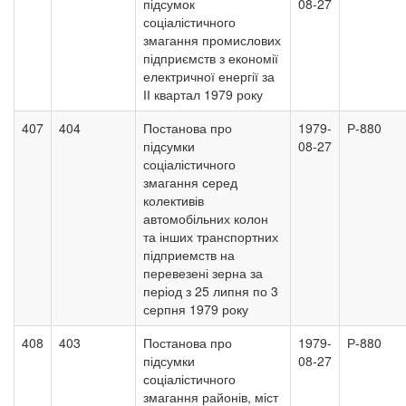
підсумок
08-27
соціалістичного
змагання промислових
підприємств з економії
електричної енергії за
ІІ квартал 1979 року
407
404
Постанова про
1979-
Р-880
підсумки
08-27
соціалістичного
змагання серед
колективів
автомобільних колон
та інших транспортних
підприемств на
перевезені зерна за
період з 25 липня по 3
серпня 1979 року
408
403
Постанова про
1979-
Р-880
підсумки
08-27
соціалістичного
змагання районів, міст