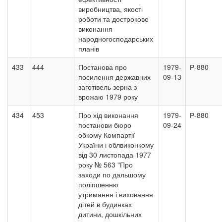
виробництва, якості
роботи та дострокове
виконання
народногосподарських
планів
433
444
Постанова про
1979-
Р-880
посилення державних
09-13
заготівель зерна з
врожаю 1979 року
434
453
Про хід виконання
1979-
Р-880
постанови бюро
09-24
обкому Компартії
України і облвиконкому
від 30 листопада 1977
року № 563 "Про
заходи по дальшому
поліпшенню
утримання і виховання
дітей в будинках
дитини, дошкільних