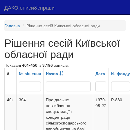
ДАКО.описи&справи
Головна
Рішення сесій Київської обласної ради
Рішення сесій Київської
обласної ради
Показані
401-450
із
3,196
записів.
#
№ рішення
Назва
Дата
№ фонду
401
394
Про дальше
1979-
Р-880
поглиблення
08-27
спеціалізації і
концентрації
сількогосподарського
виробництва на базі