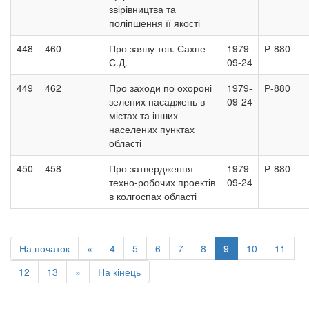
звірівництва та
поліпшення її якості
448
460
Про заяву тов. Сахне
1979-
Р-880
С.Д.
09-24
449
462
Про заходи по охороні
1979-
Р-880
зелених насаджень в
09-24
містах та інших
населених пунктах
області
450
458
Про затвердження
1979-
Р-880
техно-робочих проектів
09-24
в колгоспах області
На початок
«
4
5
6
7
8
9
10
11
12
13
»
На кінець