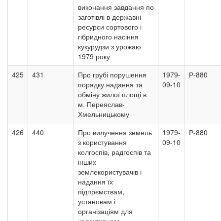
виконання завдання по
заготівлі в державні
ресурси сортового і
гібридного насіння
кукурудзи з урожаю
1979 року
425
431
Про грубі порушення
1979-
Р-880
порядку надання та
09-10
обміну жилої площі в
м. Переяслав-
Хмельницькому
426
440
Про вилучення земель
1979-
Р-880
з користування
09-10
колгоспів, радгоспів та
інших
землекористувачів і
надання їх
підпрємствам,
установам і
організаціям для