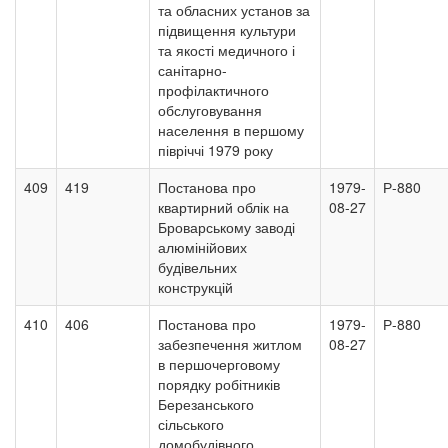
та обласних установ за
підвищення культури
та якості медичного і
санітарно-
профілактичного
обслуговування
населення в першому
півріччі 1979 року
409
419
Постанова про
1979-
Р-880
квартирний облік на
08-27
Броварському заводі
алюмінійових
будівельних
конструкцій
410
406
Постанова про
1979-
Р-880
забезпечення житлом
08-27
в першочерговому
порядку робітників
Березанського
сільського
домобудівного