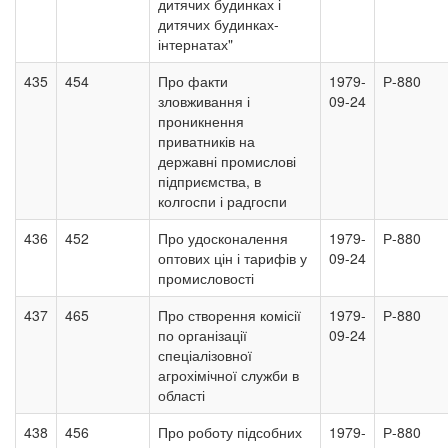
дитячих будинках і
дитячих будинках-
інтернатах"
435
454
Про факти
1979-
Р-880
зловживання і
09-24
проникнення
приватників на
державні промислові
підприємства, в
колгоспи і радгоспи
436
452
Про удосконалення
1979-
Р-880
оптових цін і тарифів у
09-24
промисловості
437
465
Про створення комісії
1979-
Р-880
по організації
09-24
спеціалізовної
агрохімічної служби в
області
438
456
Про роботу підсобних
1979-
Р-880