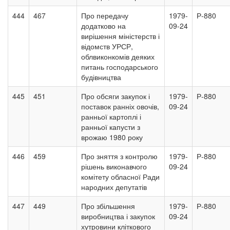
444
467
Про передачу
1979-
Р-880
додатково на
09-24
вирішення міністерств і
відомств УРСР,
облвиконкомів деяких
питань господарського
будівництва
445
451
Про обсяги закупок і
1979-
Р-880
поставок ранніх овочів,
09-24
ранньої картоплі і
ранньої капусти з
врожаю 1980 року
446
459
Про зняття з контролю
1979-
Р-880
рішень виконавчого
09-24
комітету обласної Ради
народних депутатів
447
449
Про збільшення
1979-
Р-880
виробництва і закупок
09-24
хутровини кліткового