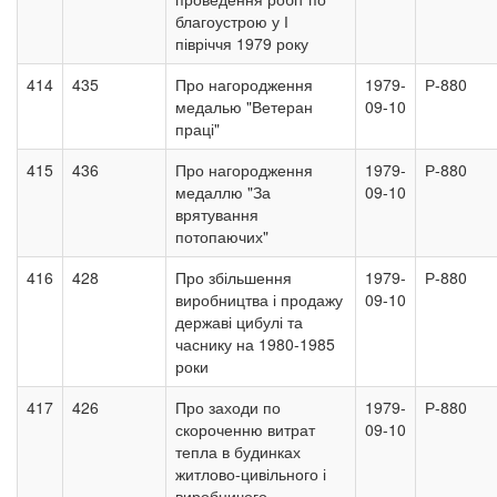
благоустрою у І
півріччя 1979 року
414
435
Про нагородження
1979-
Р-880
медалью "Ветеран
09-10
праці"
415
436
Про нагородження
1979-
Р-880
медаллю "За
09-10
врятування
потопаючих"
416
428
Про збільшення
1979-
Р-880
виробництва і продажу
09-10
державі цибулі та
часнику на 1980-1985
роки
417
426
Про заходи по
1979-
Р-880
скороченню витрат
09-10
тепла в будинках
житлово-цивільного і
виробничого