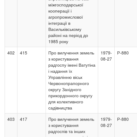
міжгосподарської
кооперації і
агропромислової
інтеграції в
Васильківському
районі на період до
1985 року
402
415
Про вилучення земель
1979-
Р-880
з користування
08-27
радгоспу імені Ватутіна
і надання їх
Управлінню віськ
Червонопрапорного
округу Західного
прикордонного округу
для колективного
садівництва
403
417
Про вилучення земель
1979-
Р-880
з користування
08-27
радгоспів та інших