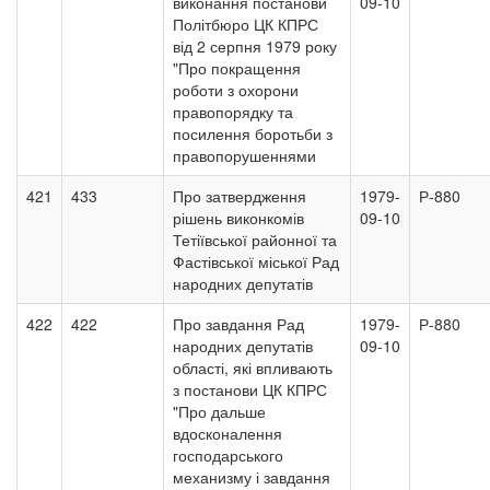
виконання постанови
09-10
Політбюро ЦК КПРС
від 2 серпня 1979 року
"Про покращення
роботи з охорони
правопорядку та
посилення боротьби з
правопорушеннями
421
433
Про затвердження
1979-
Р-880
рішень виконкомів
09-10
Тетіївської районної та
Фастівської міської Рад
народних депутатів
422
422
Про завдання Рад
1979-
Р-880
народних депутатів
09-10
області, які впливають
з постанови ЦК КПРС
"Про дальше
вдосконалення
господарського
механизму і завдання