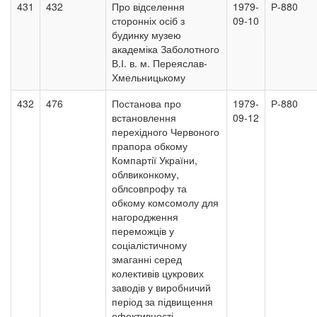
431
432
Про відселення
1979-
Р-880
сторонніх осіб з
09-10
будинку музею
академіка Заболотного
В.І. в. м. Переяслав-
Хмельницькому
432
476
Постанова про
1979-
Р-880
встановлення
09-12
перехідного Червоного
прапора обкому
Компартії України,
облвиконкому,
облсовпрофу та
обкому комсомолу для
нагородження
переможців у
соціалістичному
змаганні серед
колективів цукрових
заводів у виробничий
період за підвищення
ефективності