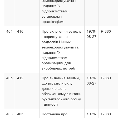
землекористувачів і
надання їх
підприємствам,
установам і
організаціям
404
416
Про вилучення земель
1979-
Р-880
з користування
08-27
радгоспів і інших
землекористувачів та
надання їх
підприємствам і
організаціям для
виробничих потреб
405
412
Про визнання такими,
1979-
Р-880
що втратили силу
08-27
деяких рішень
облвиконкому з питань
бухгалтерського обліку
і звітності
406
405
Постанова про
1979-
Р-880