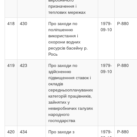
призначення і
теплових мережах
418
430
Про заходи по
1979-
Р-880
поліпшенню
09-10
використання і
охорони водних
ресурсів басейну р.
Рось
419
423
Про заходи по
1979-
Р-880
здійсненню
09-10
підвищенння ставок і
окладів
середньооплачуваних
категорій працівників,
зайнятих у
невиробничих галузях
народного
господарства
420
434
Про заходи з
1979-
Р-880