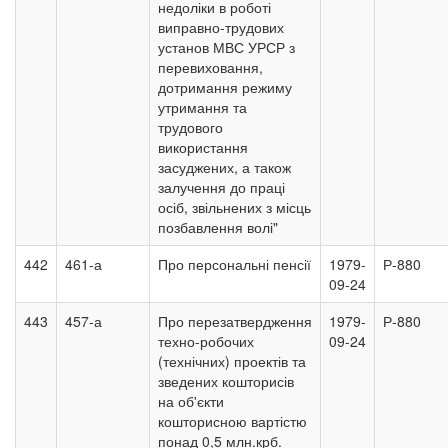
недоліки в роботі
виправно-трудових
установ МВС УРСР з
перевиховання,
дотримання режиму
утримання та
трудового
використання
засуджених, а також
залучення до праці
осіб, звільнених з місць
позбавлення волі"
442
461-а
Про персональні пенсії
1979-
Р-880
09-24
443
457-а
Про перезатвердження
1979-
Р-880
техно-робочих
09-24
(технічних) проектів та
зведених кошторисів
на об'єкти
кошторисною вартістю
понад 0,5 млн.крб.