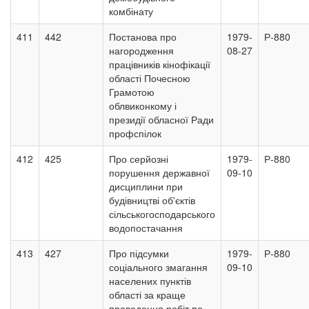
комбінату
411
442
Постанова про
1979-
Р-880
нагородження
08-27
працівників кінофікації
області Почесною
Грамотою
облвиконкому і
президії обласної Ради
профспілок
412
425
Про серйозні
1979-
Р-880
порушення державної
09-10
дисциплини при
будівництві об'єктів
сільськогосподарського
водопостачання
413
427
Про підсумки
1979-
Р-880
соціального змагання
09-10
населених пунктів
області за краще
проведення робіт по