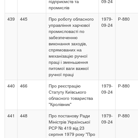
підприємств та
09-24
промислів
439
445
Про роботу обласного
1979-
Р-880
управління харчової
09-24
промисловасті по
забезпеченню
виконання заходів,
спрямованих на
механізацію ручної
праці і зменьшення
питомої ваги важкої
ручної праці
440
466
Про реєстрацію
1979-
Р-880
Статуту Київського
09-24
обласного товариства
"Кролівник"
441
448
Про постанову Ради
1979-
Р-880
Міністрів Української
09-24
РСР № 419 від 23
серпня 1979 року "Про