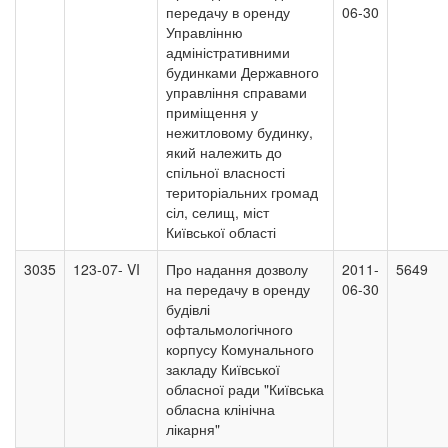
передачу в оренду
06-30
Управлінню
адміністративними
будинками Державного
управління справами
приміщення у
нежитловому будинку,
який належить до
спільної власності
територіальних громад
сіл, селищ, міст
Київської області
3035
123-07- VI
Про надання дозволу
2011-
5649
на передачу в оренду
06-30
будівлі
офтальмологічного
корпусу Комунального
закладу Київської
обласної ради "Київська
обласна клінічна
лікарня"