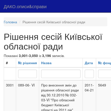
ДАКО.описи&справи
Головна
Рішення сесій Київської обласної ради
Рішення сесій Київської
обласної ради
Показані
3,001-3,050
із
3,196
записів.
#
№ рішення
Назва
Дата
№ фон
3001
089-06- VI
Про внесення змін до
2011-
5649
рішення обласної ради
04-21
від 30.12.2010 № 032-
03-VI "Про обласний
бюджет Київської
області на 2011 рік"