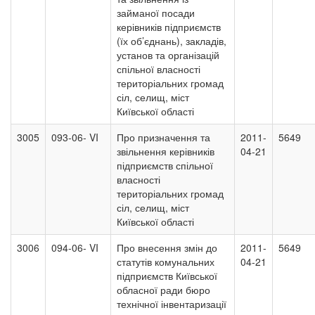
займаної посади
керівників підприємств
(їх об’єднань), закладів,
установ та організацій
спільної власності
територіальних громад
сіл, селищ, міст
Київської області
3005
093-06- VI
Про призначення та
2011-
5649
звільнення керівників
04-21
підприємств спільної
власності
територіальних громад
сіл, селищ, міст
Київської області
3006
094-06- VI
Про внесення змін до
2011-
5649
статутів комунальних
04-21
підприємств Київської
обласної ради бюро
технічної інвентаризації