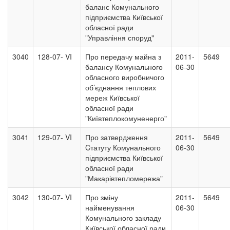
баланс Комунального
підприємства Київської
обласної ради
"Управління споруд"
3040
128-07- VI
Про передачу майна з
2011-
5649
балансу Комунального
06-30
обласного виробничого
об’єднання теплових
мереж Київської
обласної ради
"Київтеплокомуненерго"
3041
129-07- VI
Про затвердження
2011-
5649
Cтатуту Комунального
06-30
підприємства Київської
обласної ради
"Макарівтепломережа"
3042
130-07- VI
Про зміну
2011-
5649
найменування
06-30
Комунального закладу
Київської обласної ради