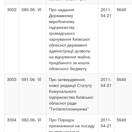
3002
090-06- VI
Про надання
2011-
5649
Державному
04-21
виробничому
підприємству
громадського
харчування Київської
обласної державної
адміністрації дозволу
на відчуження майна,
придбаного за кошти
обласного бюджету
3003
091-06- VI
Про затвердження
2011-
5649
нової редакції Статуту
04-21
Комунального
підприємства Київської
обласної ради
"Тетіївтепломережа"
3004
092-06- VI
Про Порядок
2011-
5649
призначення на посаду
04-21
та звільнення із