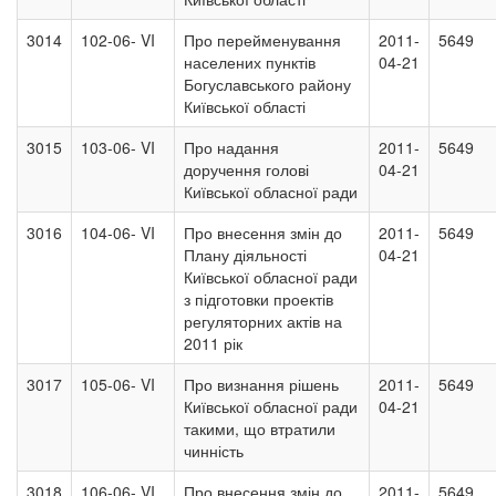
3014
102-06- VI
Про перейменування
2011-
5649
населених пунктів
04-21
Богуславського району
Київської області
3015
103-06- VI
Про надання
2011-
5649
доручення голові
04-21
Київської обласної ради
3016
104-06- VI
Про внесення змін до
2011-
5649
Плану діяльності
04-21
Київської обласної ради
з підготовки проектів
регуляторних актів на
2011 рік
3017
105-06- VI
Про визнання рішень
2011-
5649
Київської обласної ради
04-21
такими, що втратили
чинність
3018
106-06- VI
Про внесення змін до
2011-
5649