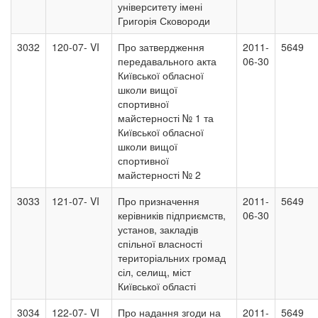
університету імені
Григорія Сковороди
3032
120-07- VI
Про затвердження
2011-
5649
передавального акта
06-30
Київської обласної
школи вищої
спортивної
майстерності № 1 та
Київської обласної
школи вищої
спортивної
майстерності № 2
3033
121-07- VI
Про призначення
2011-
5649
керівників підприємств,
06-30
установ, закладів
спільної власності
територіальних громад
сіл, селищ, міст
Київської області
3034
122-07- VI
Про надання згоди на
2011-
5649