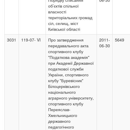
Порядку списання
06-30
об’єктів спільної
власності
територіальних громад
сіл, селищ, міст
Київської області
3031
119-07- VI
Про затвердження
2011-
5649
передавального акта
06-30
спортивного клубу
"Податкова академія"
при Академії Державної
податкової служби
України, спортивного
клубу "Буревісник"
Білоцерківського
національного
аграрного університету,
спортивного клубу
Переяслав-
Хмельницького
державного
педагогічного