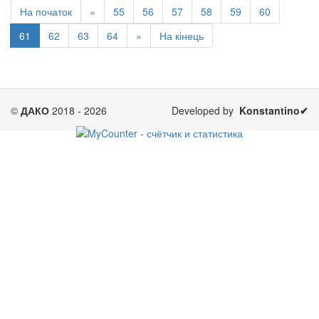
На початок
«
55
56
57
58
59
60
61
62
63
64
»
На кінець
©
ДАКО
2018 - 2026
Developed by
Konstantino✔