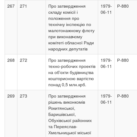
267
271
Про затвердження
1979-
Р-880
складу комісії і
06-11
положення про
технічну інспекцію по
малотонажному флоту
при виконавчому
комітеті обласної Ради
народних депутатів
268
272
Про затвердження
1979-
Р-880
техно-робочих проектів
06-11
на об'єкти будівництва
кошторисною вартістю
понад 0,5 млн.крб.
269
273
Про затвердження
1979-
Р-880
рішень виконкомів
06-11
Рокитянської,
Баришівської,
Обухівської районних
та Переяслав-
Хмельницької міської