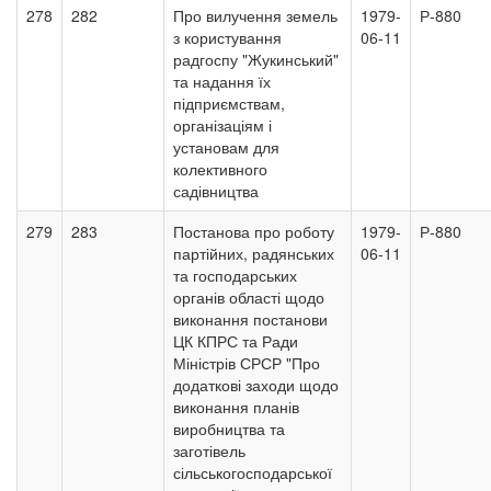
278
282
Про вилучення земель
1979-
Р-880
з користування
06-11
радгоспу "Жукинський"
та надання їх
підприємствам,
організаціям і
установам для
колективного
садівництва
279
283
Постанова про роботу
1979-
Р-880
партійних, радянських
06-11
та господарських
органів області щодо
виконання постанови
ЦК КПРС та Ради
Міністрів СРСР "Про
додаткові заходи щодо
виконання планів
виробництва та
заготівель
сільськогосподарської