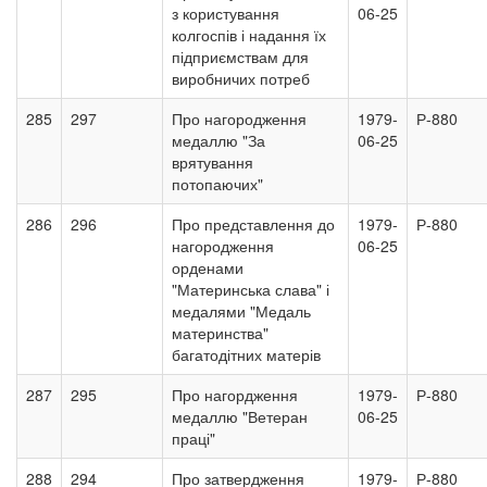
з користування
06-25
колгоспів і надання їх
підприємствам для
виробничих потреб
285
297
Про нагородження
1979-
Р-880
медаллю "За
06-25
врятування
потопаючих"
286
296
Про представлення до
1979-
Р-880
нагородження
06-25
орденами
"Материнська слава" і
медалями "Медаль
материнства"
багатодітних матерів
287
295
Про нагордження
1979-
Р-880
медаллю "Ветеран
06-25
праці"
288
294
Про затвердження
1979-
Р-880