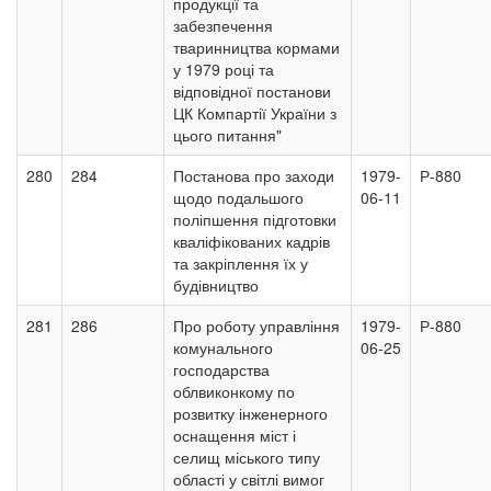
продукції та
забезпечення
тваринництва кормами
у 1979 році та
відповідної постанови
ЦК Компартії України з
цього питання"
280
284
Постанова про заходи
1979-
Р-880
щодо подальшого
06-11
поліпшення підготовки
кваліфікованих кадрів
та закріплення їх у
будівництво
281
286
Про роботу управління
1979-
Р-880
комунального
06-25
господарства
облвиконкому по
розвитку інженерного
оснащення міст і
селищ міського типу
області у світлі вимог