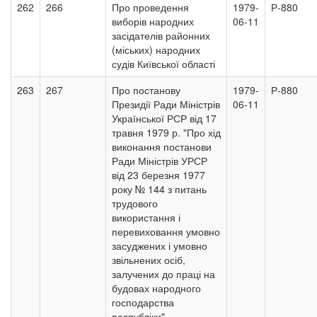
262
266
Про проведення
1979-
Р-880
виборів народних
06-11
засідателів районних
(міських) народних
судів Київської області
263
267
Про постанову
1979-
Р-880
Президії Ради Міністрів
06-11
Української РСР від 17
травня 1979 р. "Про хід
виконання постанови
Ради Міністрів УРСР
від 23 березня 1977
року № 144 з питань
трудового
використання і
перевиховання умовно
засуджених і умовно
звільнених осіб,
залучених до праці на
будовах народного
господарства
республіки"