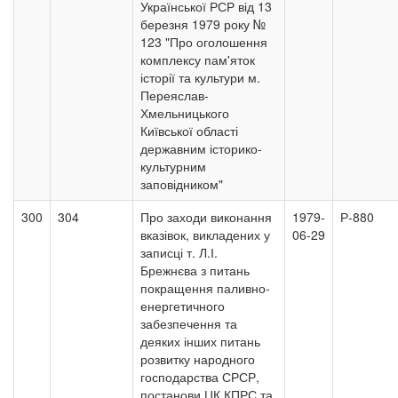
Української РСР від 13
березня 1979 року №
123 "Про оголошення
комплексу пам'яток
історії та культури м.
Переяслав-
Хмельницького
Київської області
державним історико-
культурним
заповідником"
300
304
Про заходи виконання
1979-
Р-880
вказівок, викладених у
06-29
записці т. Л.І.
Брежнєва з питань
покращення паливно-
енергетичного
забезпечення та
деяких інших питань
розвитку народного
господарства СРСР,
постанови ЦК КПРС та