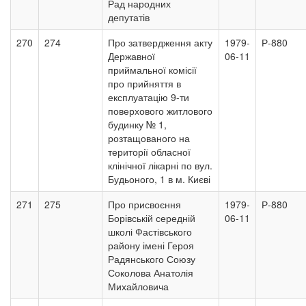
Рад народних
депутатів
270
274
Про затвердження акту
1979-
Р-880
Державної
06-11
приймальної комісії
про прийняття в
експлуатацію 9-ти
поверхового житлового
будинку № 1,
розтащованого на
території обласної
клінічної лікарні по вул.
Будьоного, 1 в м. Києві
271
275
Про присвоєння
1979-
Р-880
Борівській середній
06-11
школі Фастівського
району імені Героя
Радянського Союзу
Соколова Анатолія
Михайловича