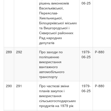
рішень виконкомів
06-25
Васильківської,
Переяслав-
Хмельницької,
Білоцерківської міських
та Вишгородської і
Сквирської районних
Рад народних
депутатів
289
292
Про заходи по
1979-
Р-880
поліпшенню
06-25
використання
вантажного
автомобільного
транспорту
290
291
Про часткові зміни
1979-
Р-880
планів закупок і
06-25
використання
сільськогосподарських
продуктів на 1979 рік