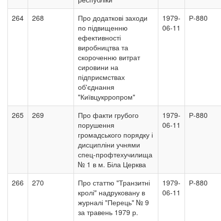
264
268
Про додаткові заходи
1979-
Р-880
по підвищенню
06-11
ефективності
виробництва та
скороченню витрат
сировини на
підприємствах
об'єднання
"Київцукрропром"
265
269
Про факти грубого
1979-
Р-880
порушення
06-11
громадського порядку і
дисципліни учнями
спец-профтехучилища
№ 1 в м. Біла Церква
266
270
Про статтю "Транзитні
1979-
Р-880
кролі" надруковану в
06-11
журналі "Перець" № 9
за травень 1979 р.