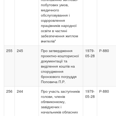
побутових умов,
медичного
обслуговування і
оздоровлення
працівників народної
освіти в частині
забезпечення житлом
вчителів"
255
245
Про затвердження
1979-
Р-880
проектно-кошторисної
05-28
документації та
виділення коштів на
спорудження
бронзового погруддя
Поповича П.Р.
256
244
Про участь заступників
1979-
Р-880
голови, членів
05-28
облвиконкому,
завідуючих і
начальників обласних