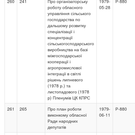
260
241
Про організаторську
1979-
Р-880
роботу обласного
05-28
управління сільського
господарства по
дальшому розвитку
спеціалізації і
концентрації
сільськогосподарського
виробництва на базі
міжгосподарської
кооперації і
агропромислової
інтеграції в світлі
рішень липневого
(1978 р.) та
листопадового (1978
р) Пленумів ЦК КПРС
261
265
Про план роботи
1979-
Р-880
виконкому обласної
06-11
Ради народних
депутатів