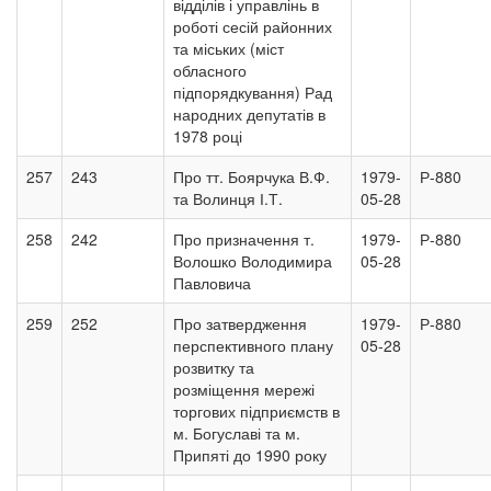
відділів і управлінь в
роботі сесій районних
та міських (міст
обласного
підпорядкування) Рад
народних депутатів в
1978 році
257
243
Про тт. Боярчука В.Ф.
1979-
Р-880
та Волинця І.Т.
05-28
258
242
Про призначення т.
1979-
Р-880
Волошко Володимира
05-28
Павловича
259
252
Про затвердження
1979-
Р-880
перспективного плану
05-28
розвитку та
розміщення мережі
торгових підприємств в
м. Богуславі та м.
Припяті до 1990 року