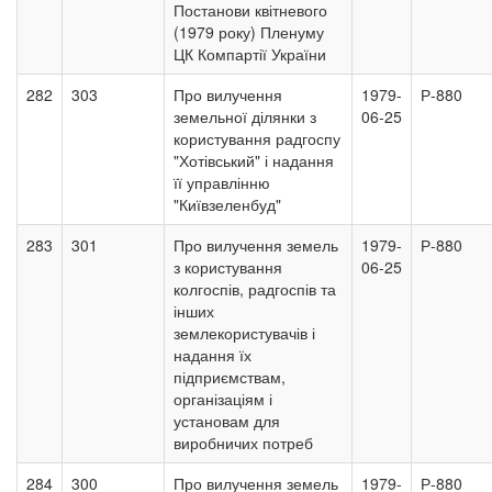
Постанови квітневого
(1979 року) Пленуму
ЦК Компартії України
282
303
Про вилучення
1979-
Р-880
земельної ділянки з
06-25
користування радгоспу
"Хотівський" і надання
її управлінню
"Київзеленбуд"
283
301
Про вилучення земель
1979-
Р-880
з користування
06-25
колгоспів, радгоспів та
інших
землекористувачів і
надання їх
підприємствам,
організаціям і
установам для
виробничих потреб
284
300
Про вилучення земель
1979-
Р-880