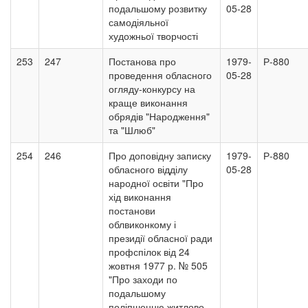
подальшому розвитку
05-28
самодіяльної
художньої творчості
253
247
Постанова про
1979-
Р-880
проведення обласного
05-28
огляду-конкурсу на
краще виконання
обрядів "Народження"
та "Шлюб"
254
246
Про доповідну записку
1979-
Р-880
обласного відділу
05-28
народної освіти "Про
хід виконання
постанови
облвиконкому і
президії обласної ради
профспілок від 24
жовтня 1977 р. № 505
"Про заходи по
подальшому
поліпшенню житлово-