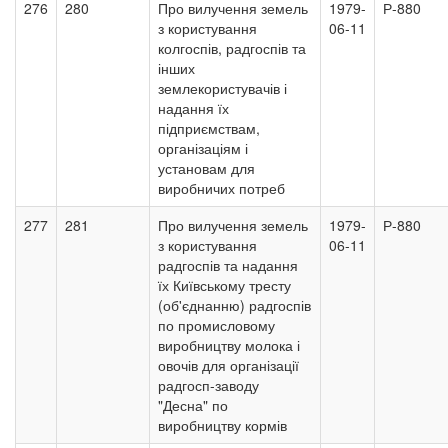
276
280
Про вилучення земель
1979-
Р-880
з користування
06-11
колгоспів, радгоспів та
інших
землекористувачів і
надання їх
підприємствам,
організаціям і
установам для
виробничих потреб
277
281
Про вилучення земель
1979-
Р-880
з користування
06-11
радгоспів та надання
їх Київському тресту
(об'єднанню) радгоспів
по промисловому
виробництву молока і
овочів для організації
радгосп-заводу
"Десна" по
виробництву кормів