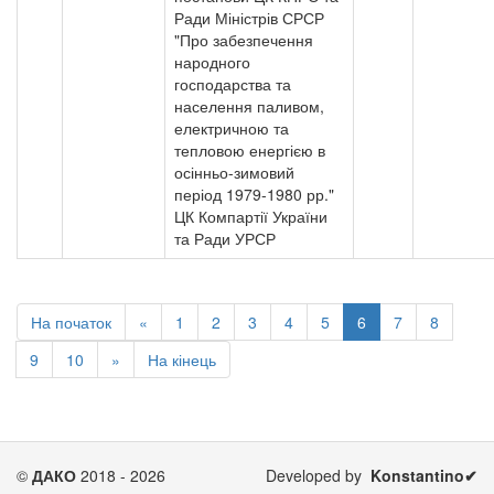
Ради Міністрів СРСР
"Про забезпечення
народного
господарства та
населення паливом,
електричною та
тепловою енергією в
осінньо-зимовий
період 1979-1980 рр."
ЦК Компартії України
та Ради УРСР
На початок
«
1
2
3
4
5
6
7
8
9
10
»
На кінець
©
ДАКО
2018 - 2026
Developed by
Konstantino✔