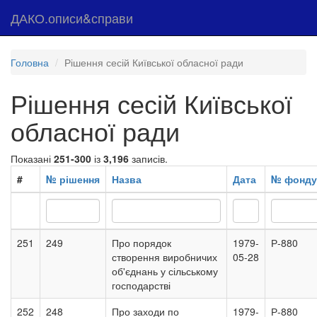
ДАКО.описи&справи
Головна
Рішення сесій Київської обласної ради
Рішення сесій Київської
обласної ради
Показані
251-300
із
3,196
записів.
#
№ рішення
Назва
Дата
№ фонду
251
249
Про порядок
1979-
Р-880
створення виробничих
05-28
об'єднань у сільському
господарстві
252
248
Про заходи по
1979-
Р-880