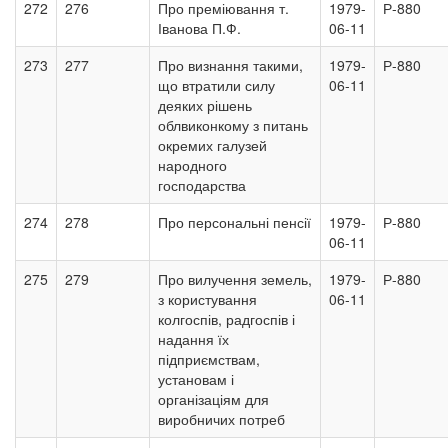
272
276
Про преміювання т.
1979-
Р-880
Іванова П.Ф.
06-11
273
277
Про визнання такими,
1979-
Р-880
що втратили силу
06-11
деяких рішень
облвиконкому з питань
окремих галузей
народного
господарства
274
278
Про персональні пенсії
1979-
Р-880
06-11
275
279
Про вилучення земель,
1979-
Р-880
з користування
06-11
колгоспів, радгоспів і
надання їх
підприємствам,
установам і
організаціям для
виробничих потреб