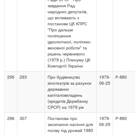
завдання Рад
народних депутатів,
що впливають з
постанови ЦК КПРС
"Про дальше
поліпшення
ідеологічної, політико-
виховної роботи" та
рішень червневого
(1979 р.) Пленуму ЦК
Компартії України
295
293
Про будівництво
1979-
Р-880
кінотеатрів за рахунок
06-25
державних
капіталовкладень
(кредитів Держбанку
СРСР) на 1979 рік
296
307
Постанова про
1979-
Р-880
засипання насіння для
06-29
посіву під урожай 1980