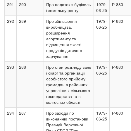
291
290
Про податок з будівель
1979-
Р-880
і земельну ренту
06-25
292
289
Про збільшення
1979-
Р-880
виробництва,
06-25
розширення
асортименту та
підвищення якості
продуктів дитячого
харчування
293
288
Про стан розгляду заяв
1979-
Р-880
і скарг та організації
06-25
особистого прийому
громадян в районних
управліннях сільського
господарства та в
колгоспах області
294
287
Про заходи по
1979-
Р-880
виконанню постанови
06-25
Президії Верховної
Ради СРСР "Про