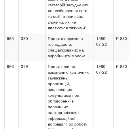
категорій засуджених
до позбавлення волі
та осіб, вчинивших
злочини, які не
являються тяжкими"
965
380
Про затвердження
1980-
Р-880
господарств,
07-22
спеціалізованих на
виробництві молока
966
379
Про заходи по
1980-
Р-880
виконанню критичних
07-22
зауважень і
пропозицій,
висловлених
комуністами при
обговоренні в
первинних
парторганізаціях
інформаційної
доповіді "Про роботу