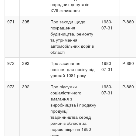
народних депутатів
ХVІІ скликання
971
395
Про заходи щодо
1980-
Р-880
покращення
07-31
будівництва, ремонту
та утримання
автомобільних доріг в
області
972
393
Про засипання
1980-
Р-880
насіння для посіву під
07-31
урожай 1081 року
973
392
Про підсумки
1980-
Р-880
соціалістичного
07-31
змагання з
виробництва і продажу
продукції
тваринництва серед
районів області за
перше півріччя 1980
року