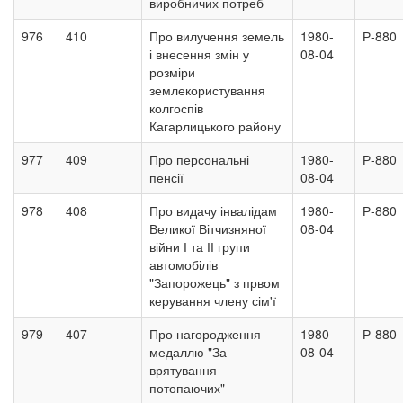
виробничих потреб
976
410
Про вилучення земель
1980-
Р-880
і внесення змін у
08-04
розміри
землекористування
колгоспів
Кагарлицького району
977
409
Про персональні
1980-
Р-880
пенсії
08-04
978
408
Про видачу інвалідам
1980-
Р-880
Великої Вітчизняної
08-04
війни І та ІІ групи
автомобілів
"Запорожець" з првом
керування члену сім'ї
979
407
Про нагородження
1980-
Р-880
медаллю "За
08-04
врятування
потопаючих"